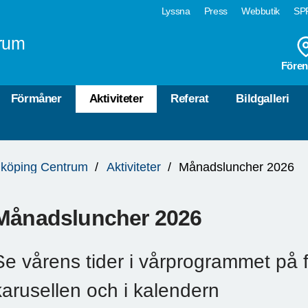
Lyssna
Press
Webbutik
SPF
rum
Fören
Förmåner
Aktiviteter
Referat
Bildgalleri
köping Centrum
Aktiviteter
Månadsluncher 2026
Månadsluncher 2026
Se vårens tider i vårprogrammet på f
karusellen och i kalendern