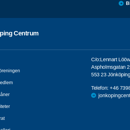
B
ping Centrum
C/o:Lennart Löö
Aspholmsgatan 2
öreningen
553 23 Jönköpin
medlem
Telefon:
+46 739
åner
jonkopingcen
iteter
rat