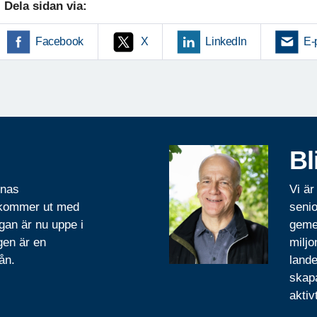
Dela sidan via:
Facebook
X
LinkedIn
E-
Bl
rnas
Vi är
 kommer ut med
senio
gan är nu uppe i
geme
gen är en
miljo
ån.
lande
skapa
aktiv