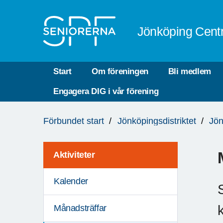
Till övergripande innehåll
Jönköping Cent
Start
Om föreningen
Bli medlem
Engagera DIG i vår förening
Du
Förbundet start
Jönköpingsdistriktet
Jön
är
här:
Aktiviteter
Kalender
Månadsträffar