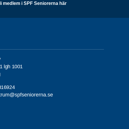
li medlem i SPF Seniorerna här
w
1 lgh 1001
g
816924
trum@spfseniorerna.se