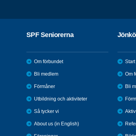
SPF Seniorerna
Jönkö
Om förbundet
Start
Bli medlem
Om f
Förmåner
Bli 
Utbildning och aktiviteter
Förm
Så tycker vi
Aktiv
About us (in English)
Refe