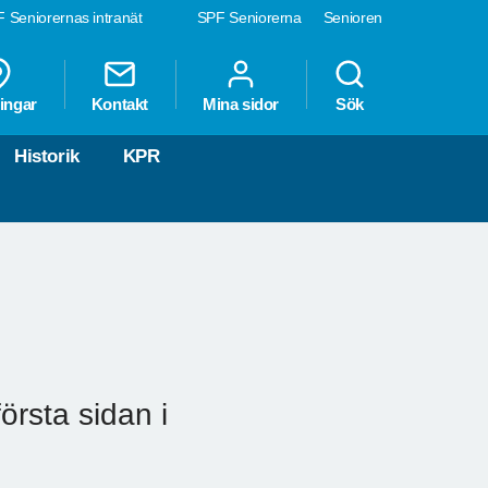
 Seniorernas intranät
SPF Seniorerna
Senioren
ingar
Kontakt
Mina sidor
Sök
Historik
KPR
örsta sidan i