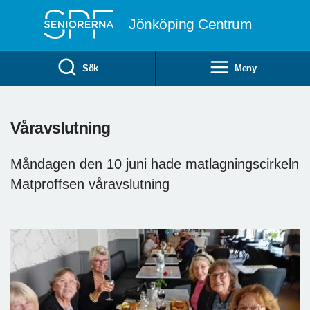
Till övergripande innehåll
Jönköping Centrum
Sök
Meny
Våravslutning
Måndagen den 10 juni hade matlagningscirkeln
Matproffsen våravslutning