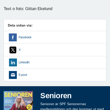
Text o foto: Gittan Ekelund
Dela sidan via:
Facebook
X
LinkedIn
E-post
Senioren
Senioren är SPF Seniorernas
medlemstidning och den kommer ut med