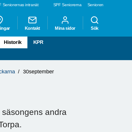
 Seniorernas intranät
SPF Seniorerna
Senioren
ingar
Kontakt
Mina sidor
Sök
Historik
KPR
ockarna
30september
r säsongens andra
Torpa.