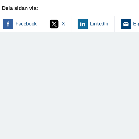
Dela sidan via:
Facebook
X
LinkedIn
E-