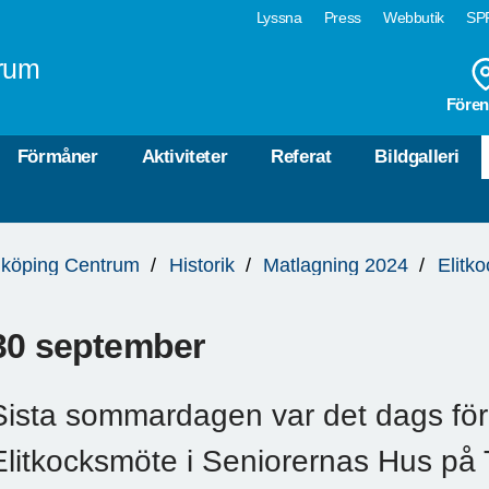
Lyssna
Press
Webbutik
SPF
rum
Fören
Förmåner
Aktiviteter
Referat
Bildgalleri
köping Centrum
Historik
Matlagning 2024
Elitk
30 september
Sista sommardagen var det dags fö
Elitkocksmöte i Seniorernas Hus på 