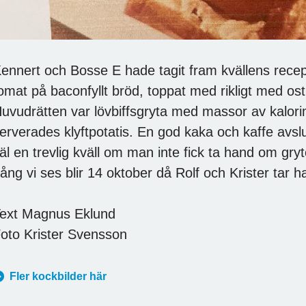
ennert och Bosse E hade tagit fram kvällens recep
omat på baconfyllt bröd, toppat med rikligt med os
uvudrätten var lövbiffsgryta med massor av kalorim
erverades klyftpotatis. En god kaka och kaffe avs
äl en trevlig kväll om man inte fick ta hand om gry
ång vi ses blir 14 oktober då Rolf och Krister tar 
ext Magnus Eklund
oto Krister Svensson
Fler kockbilder här