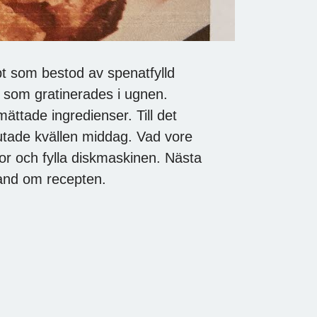
t som bestod av spenatfylld
t som gratinerades i ugnen.
ättade ingredienser. Till det
lutade kvällen middag. Vad vore
tor och fylla diskmaskinen. Nästa
hand om recepten.