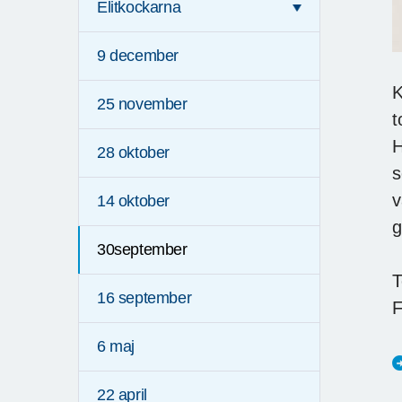
Elitkockarna
9 december
K
25 november
t
H
28 oktober
s
v
14 oktober
g
30september
T
16 september
F
6 maj
22 april