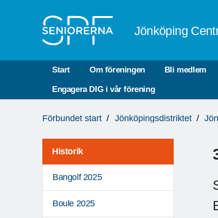
Till övergripande innehåll
Jönköping Cent
Start
Om föreningen
Bli medlem
Engagera DIG i vår förening
Du
Förbundet start
Jönköpingsdistriktet
Jön
är
här:
Historik
Bangolf 2025
Boule 2025