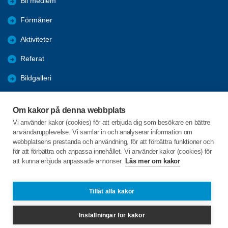
Bli medlem
Förmåner
Aktiviteter
Referat
Bildgalleri
Historik
Om kakor på denna webbplats
KPR
Vi använder kakor (cookies) för att erbjuda dig som besökare en bättre
användarupplevelse. Vi samlar in och analyserar information om
Engagera DIG i vår förening
webbplatsens prestanda och användning, för att förbättra funktioner och
för att förbättra och anpassa innehållet. Vi använder kakor (cookies) för
att kunna erbjuda anpassade annonser.
Läs mer om kakor
C/o:Lennart Lööw
Aspholmsgatan 21 lgh 1001
553 23 Jönköping
Tillåt alla kakor
Telefon:
+46 739816924
Inställningar för kakor
jonkopingcentrum@spfseniorerna.se