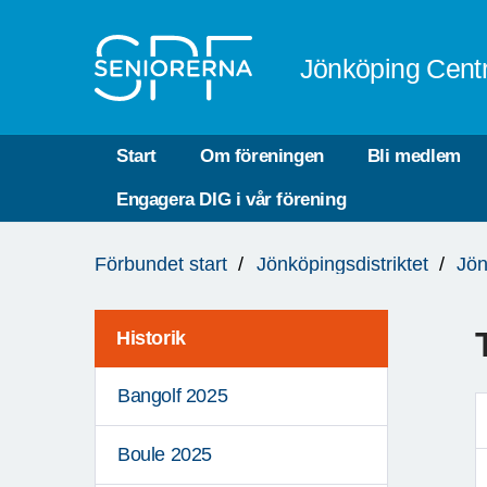
Till övergripande innehåll
Jönköping Cent
Start
Om föreningen
Bli medlem
Engagera DIG i vår förening
Du
Förbundet start
Jönköpingsdistriktet
Jön
är
här:
Historik
Bangolf 2025
Boule 2025