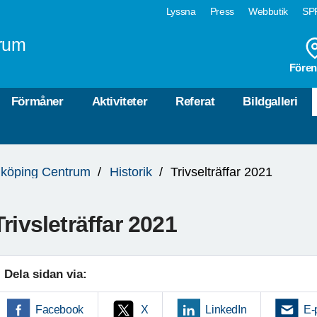
Lyssna
Press
Webbutik
SPF
rum
Fören
Förmåner
Aktiviteter
Referat
Bildgalleri
köping Centrum
Historik
Trivselträffar 2021
Trivsleträffar 2021
Dela sidan via:
Facebook
X
LinkedIn
E-