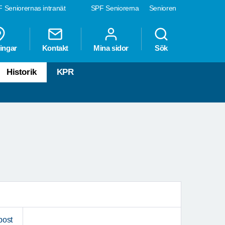
 Seniorernas intranät
SPF Seniorerna
Senioren
ingar
Kontakt
Mina sidor
Sök
Historik
KPR
post