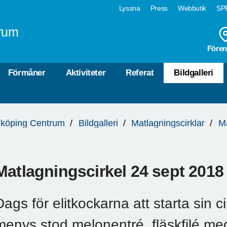
Lyssna
Press
Webbutik
SPF
rum
Fören
Förmåner
Aktiviteter
Referat
Bildgalleri
köping Centrum
Bildgalleri
Matlagningscirklar
M
Matlagningscirkel 24 sept 2018
Dags för elitkockarna att starta sin c
menys stod melonentré, fläskfilé m