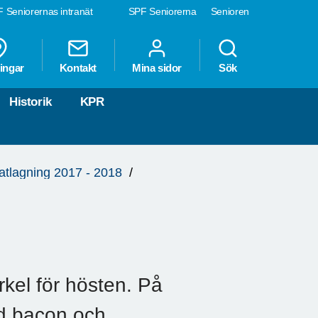
 Seniorernas intranät
SPF Seniorerna
Senioren
ingar
Kontakt
Mina sidor
Sök
Historik
KPR
atlagning 2017 - 2018
irkel för hösten. På
ed bacon och