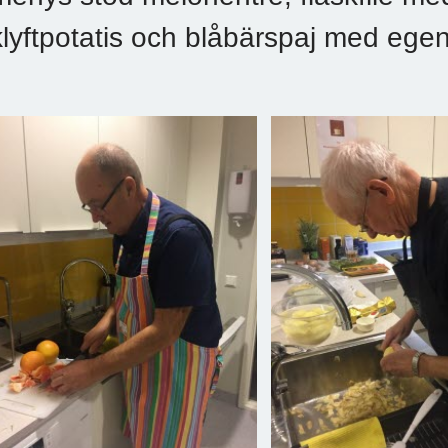
klyftpotatis och blåbärspaj med egen 