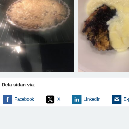
Dela sidan via:
Facebook
X
LinkedIn
E-