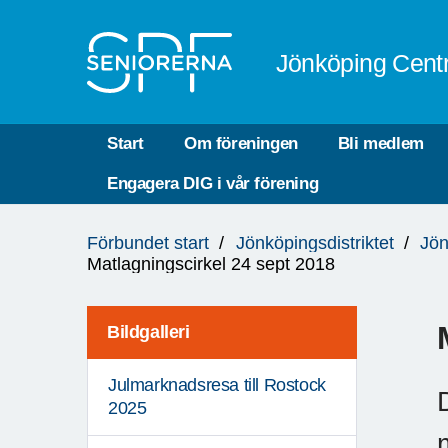
Till övergripande innehåll
Jönköping Cent
Start
Om föreningen
Bli medlem
Engagera DIG i vår förening
Du
Förbundet start
Jönköpingsdistriktet
Jön
är
Matlagningscirkel 24 sept 2018
här:
Bildgalleri
Julmarknadsresa till Rostock
2025