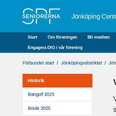
Till övergripande innehåll
Jönköping Cent
Start
Om föreningen
Bli medlem
Engagera DIG i vår förening
Du
Förbundet start
Jönköpingsdistriktet
Jön
är
här:
Historik
Bangolf 2025
Boule 2025