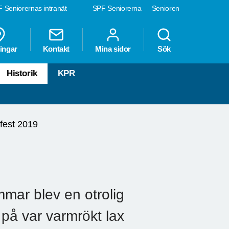
 Seniorernas intranät
SPF Seniorerna
Senioren
ingar
Kontakt
Mina sidor
Sök
Historik
KPR
fest 2019
mmar blev en otrolig
 på var varmrökt lax