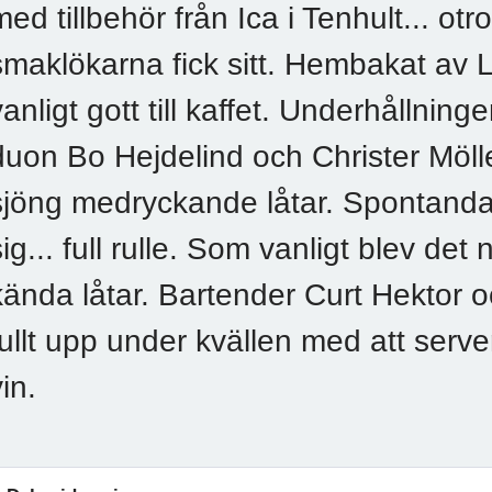
med tillbehör från Ica i Tenhult... otro
smaklökarna fick sitt. Hembakat av 
vanligt gott till kaffet. Underhållni
duon Bo Hejdelind och Christer Möl
sjöng medryckande låtar. Spontandan
sig... full rulle. Som vanligt blev det 
kända låtar. Bartender Curt Hektor
fullt upp under kvällen med att serv
in.