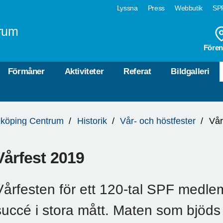
Lyssna
Press
Webbutik
SPF
rum
Fören
Förmåner
Aktiviteter
Referat
Bildgalleri
köping Centrum
Historik
Vår- och höstfester
Vår
Vårfest 2019
Vårfesten för ett 120-tal SPF medle
succé i stora mått. Maten som bjöds