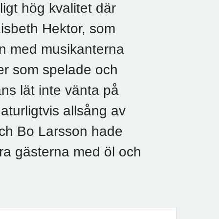
ligt hög kvalitet där
Lisbeth Hektor, som
ngen med musikanterna
ler som spelade och
s lät inte vänta på
naturligtvis allsång av
 och Bo Larsson hade
era gästerna med öl och