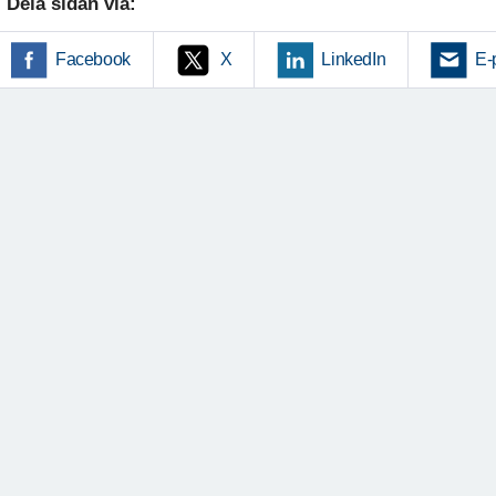
Dela sidan via:
Facebook
X
LinkedIn
E-