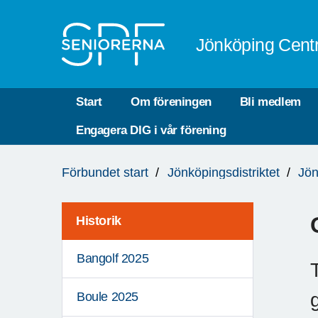
Till övergripande innehåll
Jönköping Cent
Start
Om föreningen
Bli medlem
Engagera DIG i vår förening
Du
Förbundet start
Jönköpingsdistriktet
Jön
är
här:
Historik
Bangolf 2025
Boule 2025