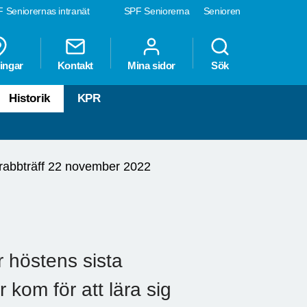
 Seniorernas intranät
SPF Seniorerna
Senioren
ingar
Kontakt
Mina sidor
Sök
Historik
KPR
rabbträff 22 november 2022
 höstens sista
 kom för att lära sig