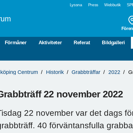
Lyssna
Press
Webbutik
SPF
rum
Fören
Förmåner
Aktiviteter
Referat
Bildgalleri
köping Centrum
Historik
Grabbträffar
2022
G
Grabbträff 22 november 2022
Tisdag 22 november var det dags för
grabbträff. 40 förväntansfulla grabbar