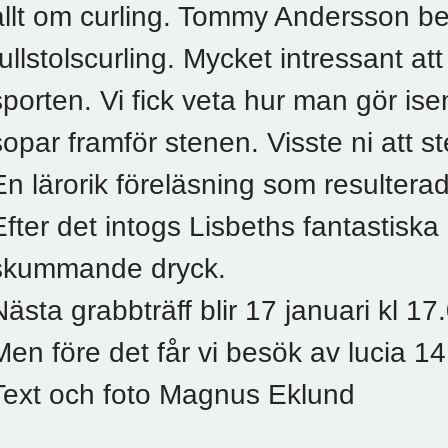
allt om curling. Tommy Andersson b
rullstolscurling. Mycket intressant at
sporten. Vi fick veta hur man gör isen
sopar framför stenen. Visste ni att s
En lärorik föreläsning som resulterade
Efter det intogs Lisbeths fantastiska 
skummande dryck.
Nästa grabbträff blir 17 januari kl 17
Men före det får vi besök av lucia 1
Text och foto Magnus Eklund