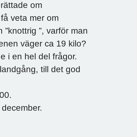
erättade om
t få veta mer om
 ”knottrig ”, varför man
tenen väger ca 19 kilo?
 i en hel del frågor.
landgång, till det god
.00.
4 december.