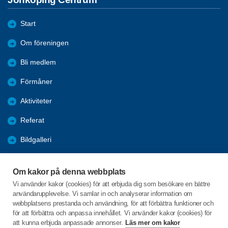
Start
Om föreningen
Bli medlem
Förmåner
Aktiviteter
Referat
Bildgalleri
Historik
Om kakor på denna webbplats
KPR
Vi använder kakor (cookies) för att erbjuda dig som besökare en bättre
användarupplevelse. Vi samlar in och analyserar information om
Engagera DIG i vår förening
webbplatsens prestanda och användning, för att förbättra funktioner och
för att förbättra och anpassa innehållet. Vi använder kakor (cookies) för
att kunna erbjuda anpassade annonser.
Läs mer om kakor
C/o:Lennart Lööw