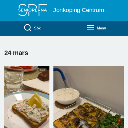
Till övergripande innehåll
Jönköping Centrum
Sök
Meny
24 mars