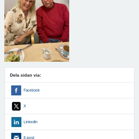
Dela sidan via:
Facebook
X
LinkedIn
E-post