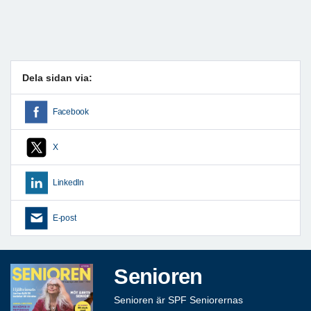
Dela sidan via:
Facebook
X
LinkedIn
E-post
Senioren
Senioren är SPF Seniorernas