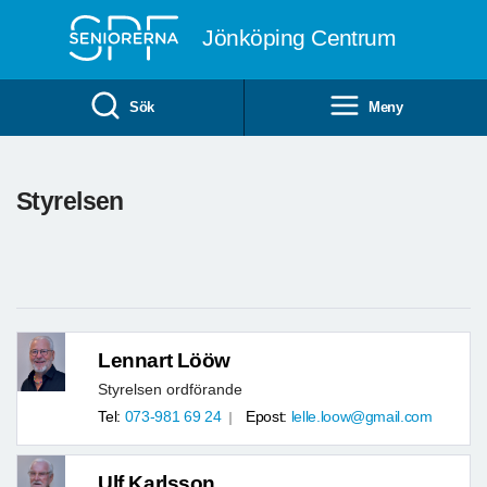
Till övergripande innehåll
Jönköping Centrum
Sök
Meny
Styrelsen
Lennart Lööw
Styrelsen ordförande
Tel:
073-981 69 24
Epost:
lelle.loow@gmail.com
Ulf Karlsson