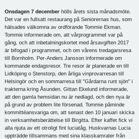
Onsdagen 7 december
hölls årets sista månadsmöte.
Det var en fullsatt restaurang på Seniorernas hus, som
hälsades välkomna av ordförande Tommie Ekman.
Tommie informerade om, att vårprogrammet var på
gång, och att inbetalningskortet med årsavgiften 2017
är bifogad i programmet, och om vårens tredagarsresa
till Bornholm. Per-Anders Jansson informerade om
kommande endagsresor. Tre resor är planerade en till
Lidköping o Stenstorp, den årliga vinprovarresan till
Helsingör och en sommarresa till "Gårdarna runt sjön" i
trakterna kring Åsunden. Gittan Ekelund informerade,
att den gamla hemsidan nu är nedlagd, och den nya är
på grund av problem lite försenad. Tommie påminde
kommittéansvariga om, att senast den 10 januari skicka
in verksamhetsberättelse till Birgitta. Efter kaffet fick vi
alla njuta av ett otroligt fint luciatåg. Huskvarnas Lucia
uppträdde tillsammans med sina klasskamrater från