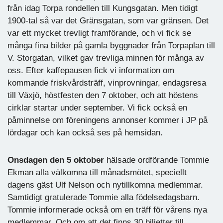
från idag Torpa rondellen till Kungsgatan. Men tidigt
1900-tal så var det Gränsgatan, som var gränsen. Det
var ett mycket trevligt framförande, och vi fick se
många fina bilder på gamla byggnader från Torpaplan till
V. Storgatan, vilket gav trevliga minnen för många av
oss. Efter kaffepausen fick vi information om
kommande friskvårdsträff, vinprovningar, endagsresa
till Växjö, höstfesten den 7 oktober, och att höstens
cirklar startar under september. Vi fick också en
påminnelse om föreningens annonser kommer i JP på
lördagar och kan också ses på hemsidan.
Onsdagen den 5 oktober
hälsade ordförande Tommie
Ekman alla välkomna till månadsmötet, speciellt
dagens gäst Ulf Nelson och nytillkomna medlemmar.
Samtidigt gratulerade Tommie alla födelsedagsbarn.
Tommie informerade också om en träff för vårens nya
medlemmar. Och om att det finns 30 biljetter till