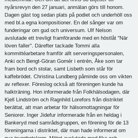
nyårsrevyn den 27 januari, anmälan görs till honom.
Dagen gäst tog sedan plats på podiet och underhöll oss
med bl.a egna kompositioner. En del sånger var om
funderingar om gud och universum. Ulf Nelson
avslutade ett trevligt framförande med en höstlåt "När
löven faller". Därefter tackade Tommi alla
kommittéarbetare framför allt serveringspersonalen,
Anki och Bengt-Göran Gomér i entrén, Åke som tar
fram bord och stolar, samt Lisbeth som står för
kaffebrödet. Christina Lundberg påminde oss om vikten
av reflexer. Föreslog också att föreningen kunde ha
halkträning. Hon informerade från Folkhälsodagen, där
Kjell Lindström och Ragnhild Lorefors från distriktet
berättat, att man arbetar för hälsomottagningar för
Seniorer. Inger Jidefur informerade från en heldag i
Bankeryd med samrådsgruppen, en förening för de 13
föreningarna i distriktet, där man hade informerat om