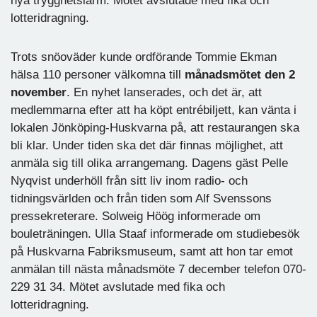
nya trygghetslarm. Mötet avslutade med fika och
lotteridragning.
Trots snöoväder kunde ordförande Tommie Ekman
hälsa 110 personer välkomna till
månadsmötet den 2
november
. En nyhet lanserades, och det är, att
medlemmarna efter att ha köpt entrébiljett, kan vänta i
lokalen Jönköping-Huskvarna på, att restaurangen ska
bli klar. Under tiden ska det där finnas möjlighet, att
anmäla sig till olika arrangemang. Dagens gäst Pelle
Nyqvist underhöll från sitt liv inom radio- och
tidningsvärlden och från tiden som Alf Svenssons
pressekreterare. Solweig Höög informerade om
bouleträningen. Ulla Staaf informerade om studiebesök
på Huskvarna Fabriksmuseum, samt att hon tar emot
anmälan till nästa månadsmöte 7 december telefon 070-
229 31 34. Mötet avslutade med fika och
lotteridragning.