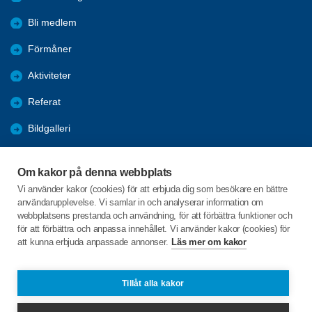
Bli medlem
Förmåner
Aktiviteter
Referat
Bildgalleri
Historik
Om kakor på denna webbplats
KPR
Vi använder kakor (cookies) för att erbjuda dig som besökare en bättre
användarupplevelse. Vi samlar in och analyserar information om
Engagera DIG i vår förening
webbplatsens prestanda och användning, för att förbättra funktioner och
för att förbättra och anpassa innehållet. Vi använder kakor (cookies) för
att kunna erbjuda anpassade annonser.
Läs mer om kakor
C/o:Lennart Lööw
Aspholmsgatan 21 lgh 1001
553 23 Jönköping
Tillåt alla kakor
Telefon:
+46 739816924