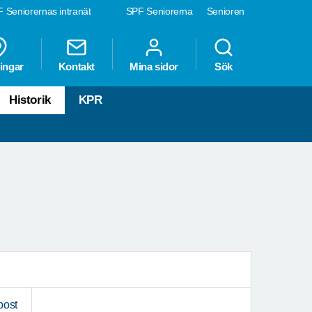
 Seniorernas intranät
SPF Seniorerna
Senioren
ingar
Kontakt
Mina sidor
Sök
Historik
KPR
post