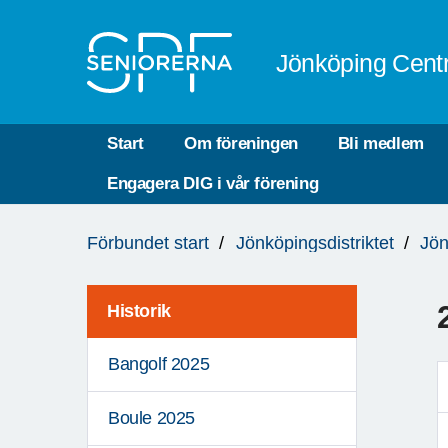
Till övergripande innehåll
Jönköping Cent
Start
Om föreningen
Bli medlem
Engagera DIG i vår förening
Du
Förbundet start
Jönköpingsdistriktet
Jön
är
här:
Historik
Bangolf 2025
Boule 2025