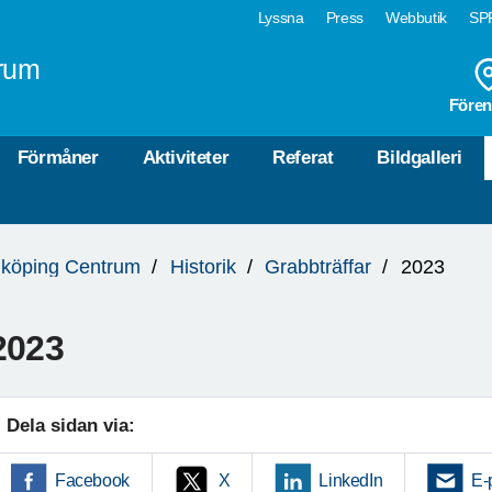
Lyssna
Press
Webbutik
SPF
rum
Fören
Förmåner
Aktiviteter
Referat
Bildgalleri
köping Centrum
Historik
Grabbträffar
2023
2023
Dela sidan via:
Facebook
X
LinkedIn
E-