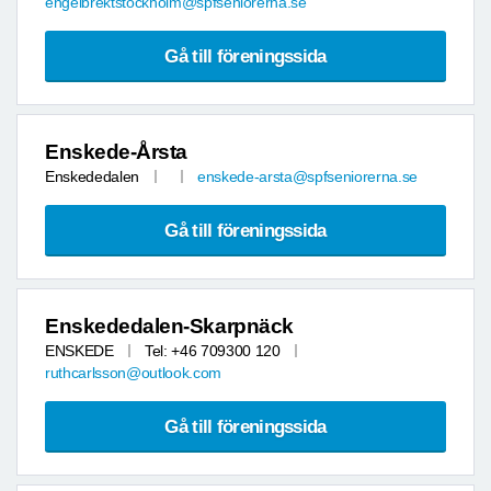
engelbrektstockholm@spfseniorerna.se
Gå till föreningssida
Enskede-Årsta
Enskededalen
enskede-arsta@spfseniorerna.se
Gå till föreningssida
Enskededalen-Skarpnäck
ENSKEDE
Tel: +46 709300 120
ruthcarlsson@outlook.com
Gå till föreningssida