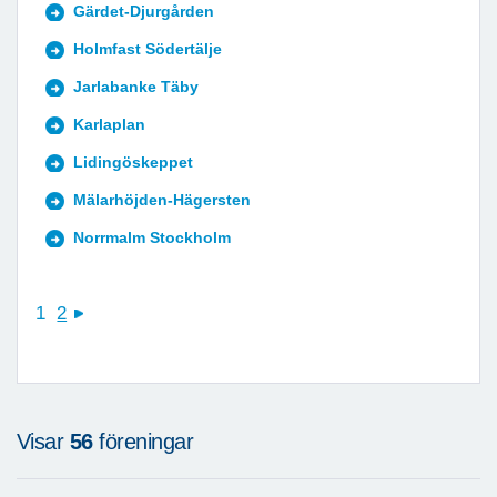
Gärdet-Djurgården
Holmfast Södertälje
Jarlabanke Täby
Karlaplan
Lidingöskeppet
Mälarhöjden-Hägersten
Norrmalm Stockholm
1
2
next
Visar
56
föreningar