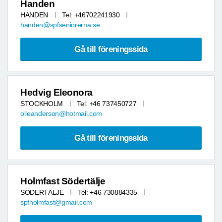
Handen
HANDEN
Tel: +46702241930
handen@spfseniorerna.se
Gå till föreningssida
Hedvig Eleonora
STOCKHOLM
Tel: +46 737450727
olleanderson@hotmail.com
Gå till föreningssida
Holmfast Södertälje
SÖDERTÄLJE
Tel: +46 730884335
spfholmfast@gmail.com