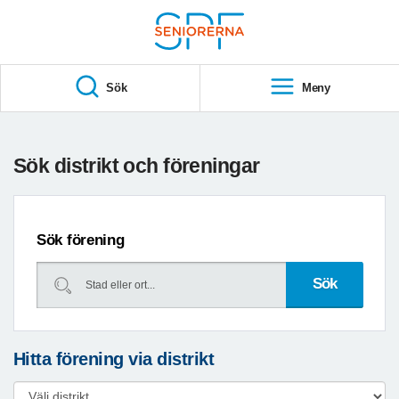
Till övergripande innehåll
S
T
Sök
Meny
A
R
T
Sök distrikt och föreningar
Sök förening
Hitta förening via distrikt