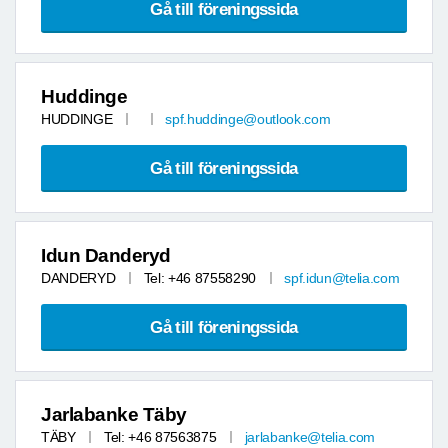
Gå till föreningssida
Huddinge
HUDDINGE
spf.huddinge@outlook.com
Gå till föreningssida
Idun Danderyd
DANDERYD
Tel: +46 87558290
spf.idun@telia.com
Gå till föreningssida
Jarlabanke Täby
TÄBY
Tel: +46 87563875
jarlabanke@telia.com