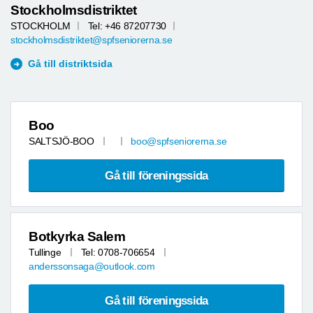
Stockholmsdistriktet
STOCKHOLM
Tel: +46 87207730
stockholmsdistriktet@spfseniorerna.se
Gå till distriktsida
Boo
SALTSJÖ-BOO
boo@spfseniorerna.se
Gå till föreningssida
Botkyrka Salem
Tullinge
Tel: 0708-706654
anderssonsaga@outlook.com
Gå till föreningssida