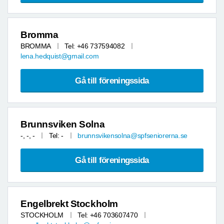
Bromma
BROMMA
Tel: +46 737594082
lena.hedquist@gmail.com
Gå till föreningssida
Brunnsviken Solna
-, -, -
Tel: -
brunnsvikensolna@spfseniorerna.se
Gå till föreningssida
Engelbrekt Stockholm
STOCKHOLM
Tel: +46 703607470