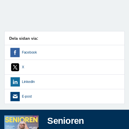
Dela sidan via:
Facebook
X
LinkedIn
E-post
Senioren