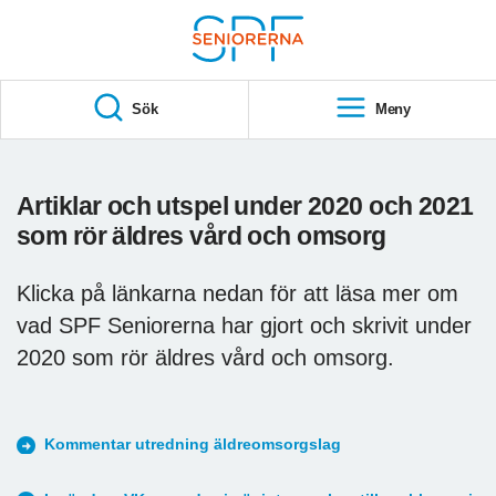
Till övergripande innehåll
S
T
Sök
Meny
A
R
T
Artiklar och utspel under 2020 och 2021
som rör äldres vård och omsorg
Klicka på länkarna nedan för att läsa mer om
vad SPF Seniorerna har gjort och skrivit under
2020 som rör äldres vård och omsorg.
Kommentar utredning äldreomsorgslag