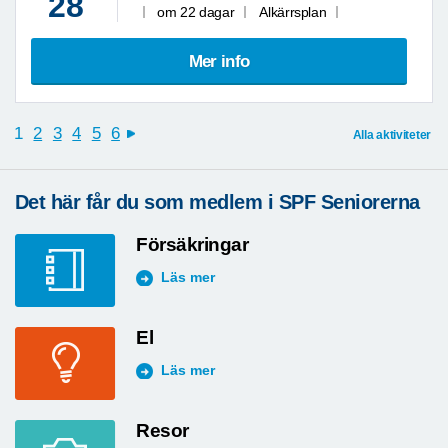
28
om 22 dagar
Alkärrsplan
Mer info
1
2
3
4
5
6
Alla aktiviteter
next
Det här får du som medlem i SPF Seniorerna
Försäkringar
Läs mer
El
Läs mer
Resor