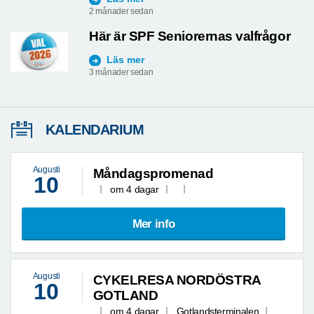
2 månader sedan
Här är SPF Seniorernas valfrågor
Läs mer
3 månader sedan
KALENDARIUM
Augusti
Måndagspromenad
10
om 4 dagar
Mer info
Augusti
CYKELRESA NORDÖSTRA
10
GOTLAND
om 4 dagar
Gotlandsterminalen