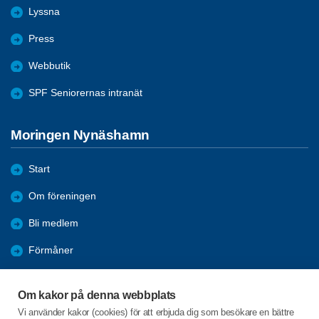
Lyssna
Press
Webbutik
SPF Seniorernas intranät
Moringen Nynäshamn
Start
Om föreningen
Bli medlem
Förmåner
Aktiviteter
Om kakor på denna webbplats
Program
Vi använder kakor (cookies) för att erbjuda dig som besökare en bättre