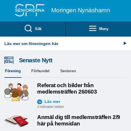
Till övergripande innehåll
Moringen Nynäshamn
Sök
Meny
Läs mer om föreningen här
Senaste Nytt
Förening
Förbundet
Senioren
Referat och bilder från
medlemsträffen 260603
Läs mer
2 månader sedan
Anmäl dig till medlemsträffen 2/9
här på hemsidan