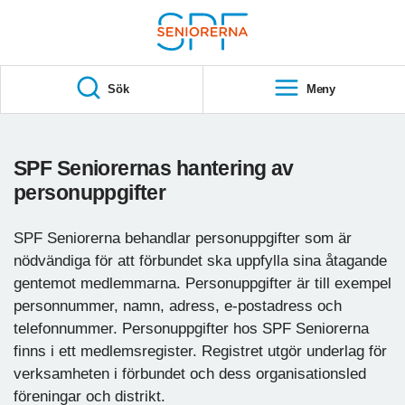
Till övergripande innehåll
S
T
Sök
Meny
A
R
T
SPF Seniorernas hantering av
personuppgifter
SPF Seniorerna behandlar personuppgifter som är
nödvändiga för att förbundet ska uppfylla sina åtagande
gentemot medlemmarna. Personuppgifter är till exempel
personnummer, namn, adress, e-postadress och
telefonnummer. Personuppgifter hos SPF Seniorerna
finns i ett medlemsregister. Registret utgör underlag för
verksamheten i förbundet och dess organisationsled
föreningar och distrikt.