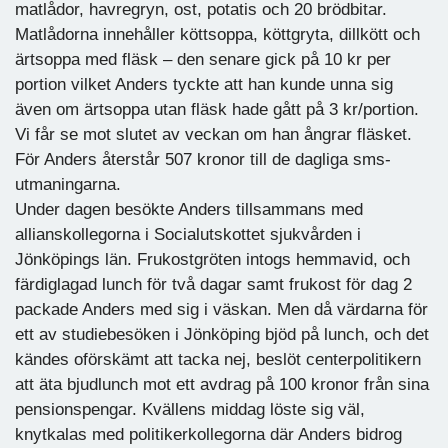
matlådor, havregryn, ost, potatis och 20 brödbitar.
Matlådorna innehåller köttsoppa, köttgryta, dillkött och
ärtsoppa med fläsk – den senare gick på 10 kr per
portion vilket Anders tyckte att han kunde unna sig
även om ärtsoppa utan fläsk hade gått på 3 kr/portion.
Vi får se mot slutet av veckan om han ångrar fläsket.
För Anders återstår 507 kronor till de dagliga sms-
utmaningarna.
Under dagen besökte Anders tillsammans med
allianskollegorna i Socialutskottet sjukvården i
Jönköpings län. Frukostgröten intogs hemmavid, och
färdiglagad lunch för två dagar samt frukost för dag 2
packade Anders med sig i väskan. Men då värdarna för
ett av studiebesöken i Jönköping bjöd på lunch, och det
kändes oförskämt att tacka nej, beslöt centerpolitikern
att äta bjudlunch mot ett avdrag på 100 kronor från sina
pensionspengar. Kvällens middag löste sig väl,
knytkalas med politikerkollegorna där Anders bidrog