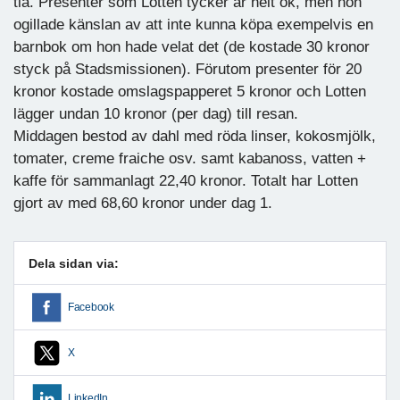
tia. Presenter som Lotten tycker är helt ok, men hon
ogillade känslan av att inte kunna köpa exempelvis en
barnbok om hon hade velat det (de kostade 30 kronor
styck på Stadsmissionen). Förutom presenter för 20
kronor kostade omslagspapperet 5 kronor och Lotten
lägger undan 10 kronor (per dag) till resan.
Middagen bestod av dahl med röda linser, kokosmjölk,
tomater, creme fraiche osv. samt kabanoss, vatten +
kaffe för sammanlagt 22,40 kronor. Totalt har Lotten
gjort av med 68,60 kronor under dag 1.
Dela sidan via:
Facebook
X
LinkedIn