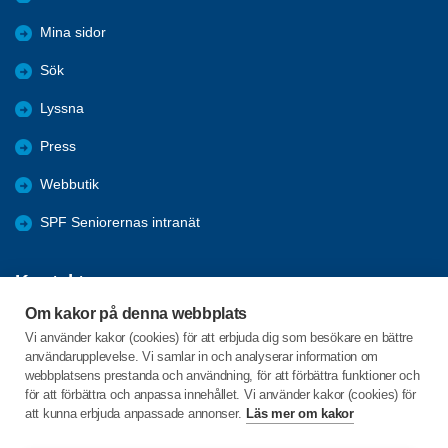
Mina sidor
Sök
Lyssna
Press
Webbutik
SPF Seniorernas intranät
Kontakta oss
Om kakor på denna webbplats
Förbundets växel har öppet måndag - fredag, 09:00 - 15:00 med
Vi använder kakor (cookies) för att erbjuda dig som besökare en bättre
stängt för lunch 12:00-13:00.
användarupplevelse. Vi samlar in och analyserar information om
webbplatsens prestanda och användning, för att förbättra funktioner och
för att förbättra och anpassa innehållet. Vi använder kakor (cookies) för
att kunna erbjuda anpassade annonser.
Läs mer om kakor
Box 38063