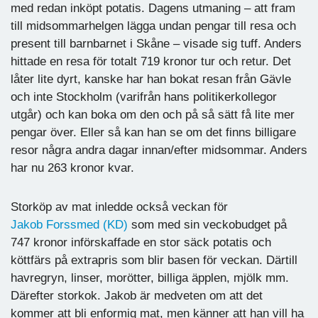
med redan inköpt potatis. Dagens utmaning – att fram
till midsommarhelgen lägga undan pengar till resa och
present till barnbarnet i Skåne – visade sig tuff. Anders
hittade en resa för totalt 719 kronor tur och retur. Det
låter lite dyrt, kanske har han bokat resan från Gävle
och inte Stockholm (varifrån hans politikerkollegor
utgår) och kan boka om den och på så sätt få lite mer
pengar över. Eller så kan han se om det finns billigare
resor några andra dagar innan/efter midsommar. Anders
har nu 263 kronor kvar.
Storköp av mat inledde också veckan för
Jakob Forssmed (KD)
som med sin veckobudget på
747 kronor införskaffade en stor säck potatis och
köttfärs på extrapris som blir basen för veckan. Därtill
havregryn, linser, morötter, billiga äpplen, mjölk mm.
Därefter storkok. Jakob är medveten om att det
kommer att bli enformig mat, men känner att han vill ha