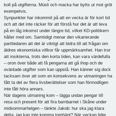
koll på utgifterna. Müsli och macka har bytts ut mot gröt
exempelvis.
Synpunkter har inkommit på att en vecka är för kort tid
och att det inte räcker för att förstå hur det är att leva
på en låg inkomst under längre tid, vilket KD-politikern
håller med om. Samtidigt menar den vikarierande
partiledaren att det är viktigt att bidra till att frågan om
äldres ekonomiska villkor får uppmärksamhet. Han tror
att insikterna, trots den korta tiden, kan vara värdefulla
– oron över både att få pengarna att gå ihop och de
oväntade utgifter som kan uppstå. Han känner sig dock
tacksam över att som en konsekvens av utmaningen ha
fått ta del av flera livsberättelser som han förmodligen
inte fått höra annars.
När dagens utmaning kom – lägga undan pengar till
resa och present för att fira barnbarnet i Skåne under
midsommarhelgen – tänkte Jakob: hur ska jag klara
detta, jag kan inte komma tomhänt? När veckan lider