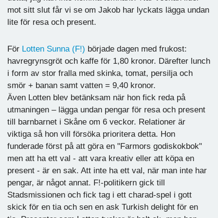
mot sitt slut får vi se om Jakob har lyckats lägga undan
lite för resa och present.
För
Lotten Sunna (F!)
började dagen med frukost:
havregrynsgröt och kaffe för 1,80 kronor. Därefter lunch
i form av stor fralla med skinka, tomat, persilja och
smör + banan samt vatten = 9,40 kronor.
Även Lotten blev betänksam när hon fick reda på
utmaningen – lägga undan pengar för resa och present
till barnbarnet i Skåne om 6 veckor. Relationer är
viktiga så hon vill försöka prioritera detta. Hon
funderade först på att göra en "Farmors godiskokbok"
men att ha ett val - att vara kreativ eller att köpa en
present - är en sak. Att inte ha ett val, när man inte har
pengar, är något annat. F!-politikern gick till
Stadsmissionen och fick tag i ett charad-spel i gott
skick för en tia och sen en ask Turkish delight för en