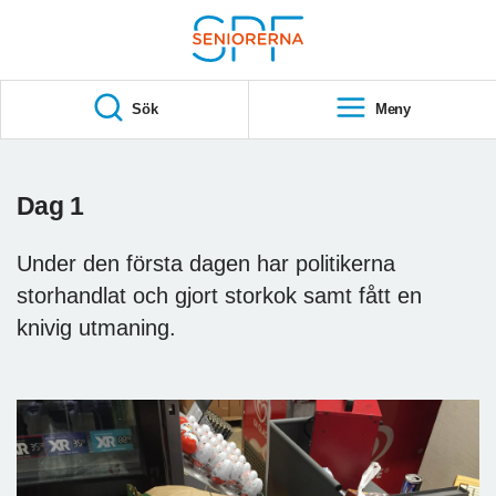
Till övergripande innehåll
S
T
Sök
Meny
A
R
T
Dag 1
Under den första dagen har politikerna
storhandlat och gjort storkok samt fått en
knivig utmaning.