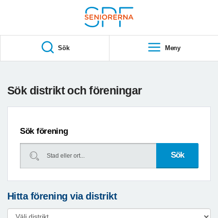
Till övergripande innehåll
S
T
Sök
Meny
A
R
T
Sök distrikt och föreningar
Sök förening
Hitta förening via distrikt