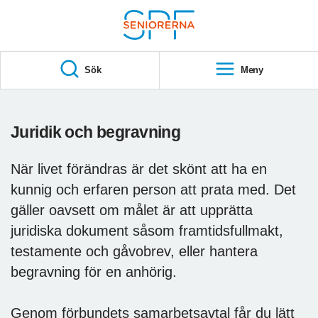
Till övergripande innehåll
S
T
Sök
Meny
A
R
T
Juridik och begravning
När livet förändras är det skönt att ha en
kunnig och erfaren person att prata med. Det
gäller oavsett om målet är att upprätta
juridiska dokument såsom framtidsfullmakt,
testamente och gåvobrev, eller hantera
begravning för en anhörig.
Genom förbundets samarbetsavtal får du lätt