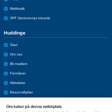
Webbutik
SPF Seniorernas intranät
Huddinge
Start
Om oss
Bli medlem
Förmåner
Aktiviteter
Resor/utflykter
Trygga dagar
Om kakor på denna webbplats
Digitala tips