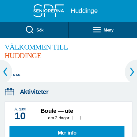
Till övergripande innehåll
Huddinge
Sök
Meny
FÖLJ MED
PÅ VÅRA RESOR
Se alla våra resor
Aktiviteter
Augusti
Boule — ute
10
om 2 dagar
Mer info