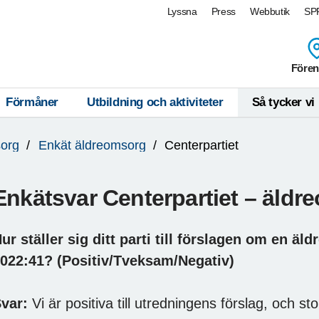
Lyssna
Press
Webbutik
SPF
Fören
Förmåner
Utbildning och aktiviteter
Så tycker vi
org
Enkät äldreomsorg
Centerpartiet
Enkätsvar Centerpartiet – äldr
ur ställer sig ditt parti till förslagen om en
2022:41?
(Positiv/Tveksam/Negativ)
var:
Vi är positiva till utredningens förslag, och sto