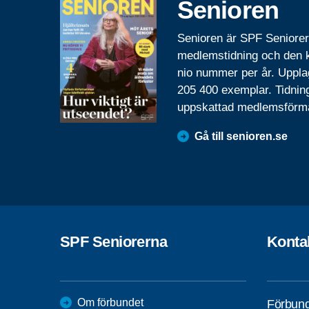
Senioren
Senioren är SPF Seniore
medlemstidning och den
nio nummer per år. Uppla
205 400 exemplar. Tidnin
uppskattad medlemsförm
Gå till senioren.se
SPF Seniorerna
Konta
Om förbundet
Förbund