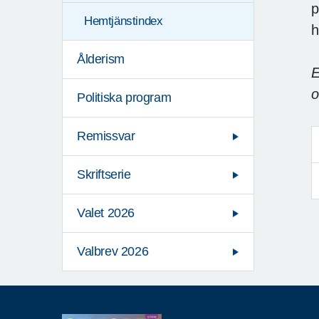
p
Hemtjänstindex
h
Ålderism
E
o
Politiska program
Remissvar
Skriftserie
Valet 2026
Valbrev 2026