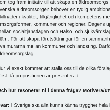
om tog fram initiativ till att skapa en äldreomsorgs
venska äldreomsorgen behöver en tydlig ambitionsh
killnader i kvalitet, tillgänglighet och kompetens m
msorgsformer, kommuner och regioner. Dagens u
ellan socialtjänstlagen och Hälso- och sjukvårdsl
läm. För att skapa förutsättningar för en samman
iva murarna mellan kommuner och landsting. Där
ldreomsorgslag.
ur vi exakt kommer att ställa oss till de olika förslage
örst då propositionen är presenterad.
ch hur resonerar ni i denna fråga?
Motivera/ut
var:
I Sverige ska alla kunna känna trygghet hela l