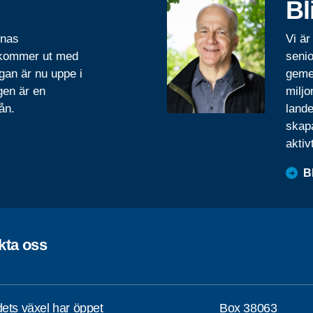
Bl
rnas
Vi är
 kommer ut med
senio
gan är nu uppe i
geme
gen är en
miljo
ån.
lande
skapa
aktiv
B
kta oss
ets växel har öppet
Box 38063