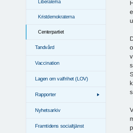
Liberalerna
H
e
Kristdemokraterna
u
Centerpartiet
D
o
Tandvård
v
Vaccination
s
S
Lagen om valfrihet (LOV)
k
s
Rapporter
V
Nyhetsarkiv
m
Framtidens socialtjänst
p