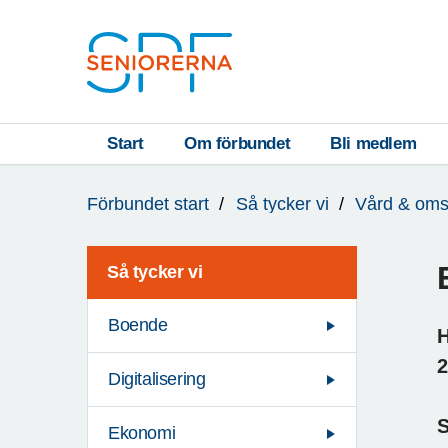
Till övergripande innehåll
S
T
Start
Om förbundet
Bli medlem
Du
A
Förbundet start
Så tycker vi
Vård & oms
är
R
här:
T
Så tycker vi
Boende
H
Digitalisering
S
Ekonomi