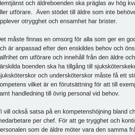
emtjänst och äldreboenden ska präglas av hög kval
ller utförare. Även stödet till äldre som inte beh
pplever otrygghet och ensamhet har brister.
et måste finnas en omsorg för alla som ger en god
ch är anpassad efter den enskildes behov och öns
alfrihet om utförare och innehåll från den äldre oc
ärskilda boenden ska ha tillgång till sjukskötersk
juksköterskor och undersköterskor måste få ett st
ompetens vilket är en förutsättning för att till ex
amt handledning till övrig personal vid behov.
i vill också satsa på en kompetenshöjning bland 
edarbetare per chef. För att ge trygghet och konti
ersonalen som de äldre möter vara den samma från d