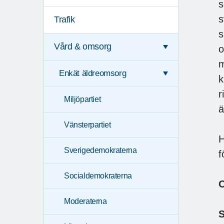
s
s
Trafik
s
Vård & omsorg
o
m
Enkät äldreomsorg
k
r
Miljöpartiet
ä
Vänsterpartiet
H
Sverigedemokraterna
f
Socialdemokraterna
O
Moderaterna
S