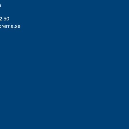
m
2 50
orerna.se