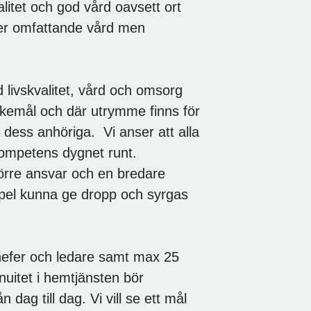
itet och god vård oavsett ort
över omfattande vård men
 livskvalitet, vård och omsorg
kemål och där utrymme finns för
h dess anhöriga. Vi anser att alla
ekompetens dygnet runt.
örre ansvar och en bredare
empel kunna ge dropp och syrgas
chefer och ledare samt max 25
nuitet i hemtjänsten bör
ag till dag. Vi vill se ett mål