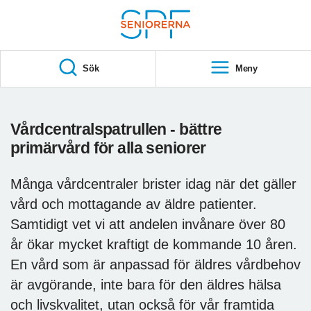
Till övergripande innehåll
S
T
Sök
Meny
A
R
T
Vårdcentralspatrullen - bättre
primärvård för alla seniorer
Många vårdcentraler brister idag när det gäller
vård och mottagande av äldre patienter.
Samtidigt vet vi att andelen invånare över 80
år ökar mycket kraftigt de kommande 10 åren.
En vård som är anpassad för äldres vårdbehov
är avgörande, inte bara för den äldres hälsa
och livskvalitet, utan också för vår framtida