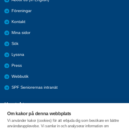
Föreningar
Kontakt
Mina sidor
Sök
Lyssna
Press
Webbutik
SPF Seniorernas intranät
Kontakta oss
Om kakor på denna webbplats
Förbundets växel har öppet måndag - fredag, 09:00 - 15:00 med
Vi använder kakor (cookies) för att erbjuda dig som besökare en bättre
stängt för lunch 12:00-13:00.
användarupplevelse. Vi samlar in och analyserar information om