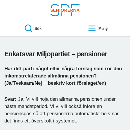
Till övergripande innehåll
S
T
Sök
Meny
A
R
T
Enkätsvar Miljöpartiet – pensioner
Har ditt parti något eller några förslag som rör den
inkomstrelaterade allmänna pensionen?
(Ja/Tveksam/Nej + beskriv kort förslaget/en)
Svar:
Ja. Vi vill höja den allmänna pensionen under
nästa mandatperiod. Vi vi vill också införa en
pensionsgas så att pensionerna automatiskt höjs när
det finns ett överskott i systemet.