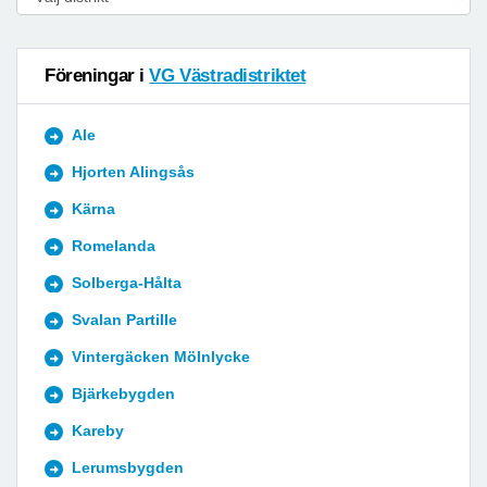
Föreningar i
VG Västradistriktet
Ale
Hjorten Alingsås
Kärna
Romelanda
Solberga-Hålta
Svalan Partille
Vintergäcken Mölnlycke
Bjärkebygden
Kareby
Lerumsbygden