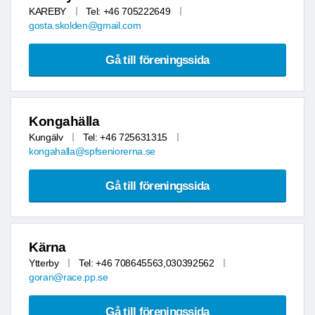
KAREBY
Tel: +46 705222649
gosta.skolden@gmail.com
Gå till föreningssida
Kongahälla
Kungälv
Tel: +46 725631315
kongahalla@spfseniorerna.se
Gå till föreningssida
Kärna
Ytterby
Tel: +46 708645563,030392562
goran@race.pp.se
Gå till föreningssida