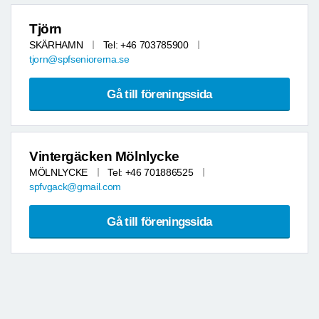
Tjörn
SKÄRHAMN
Tel: +46 703785900
tjorn@spfseniorerna.se
Gå till föreningssida
Vintergäcken Mölnlycke
MÖLNLYCKE
Tel: +46 701886525
spfvgack@gmail.com
Gå till föreningssida