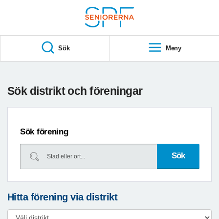
Till övergripande innehåll
S
T
Sök
Meny
A
R
T
Sök distrikt och föreningar
Sök förening
Hitta förening via distrikt