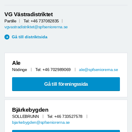
VG Västradistriktet
Partille
Tel: +46 737082835
vgvastradistriktet@spfseniorerna.se
Gå till distriktsida
Ale
Nödinge
Tel: +46 702989069
ale@spfseniorerna.se
Gå till föreningssida
Bjärkebygden
SOLLEBRUNN
Tel: +46 733527578
bjarkebygden@spfseniorerna.se