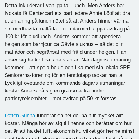
Detta inkluderar i vanliga fall lunch. Men Anders har
lyckats få Centerpartiets partiledare Annie Lööf att dra
ut en aning på lunchmötet så att Anders hinner värma
sin medhavda matlåda – och därmed slippa avdrag på
100 kr för bjudlunch. Anders kommer att spendera
helgen som barnjour på Gävle sjukhus – så det blir
matlådor och begränsat med fritid under helgen. Han
anser sig ha koll på sina slantar. När dagens utmaning
kommer – att spela boule och fika med sin lokala SPF
Seniorerna-förening för en femtiolapp tackar han ja.
Lyckligt ovetande om kommande dagars utmaningar
kostar Anders på sig en gratismacka under
partistyrelsemötet – mot avdrag på 50 kr förstås.
Lotten Sunna
funderar en hel del på hur mycket allt
kostar. Många hör av sig till henne och berättar om hur
det är att ha det tufft ekonomiskt, vilket gör henne minst
sagt bekymrad. Hennes egen dag har dock flutit på bra,