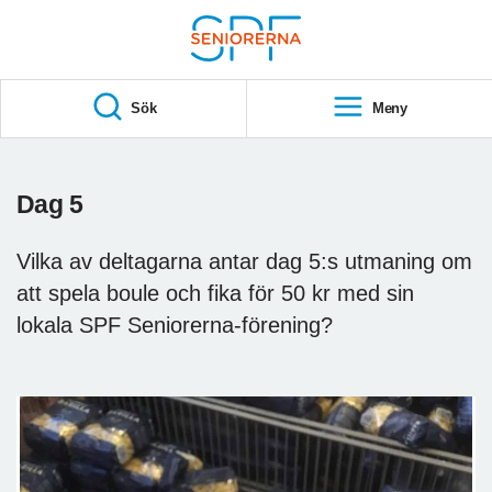
Till övergripande innehåll
S
T
Sök
Meny
A
R
T
Dag 5
Vilka av deltagarna antar dag 5:s utmaning om
att spela boule och fika för 50 kr med sin
lokala SPF Seniorerna-förening?