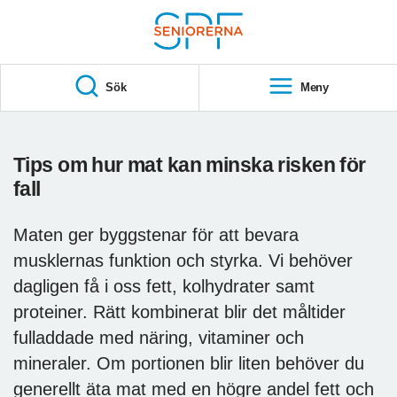
Till övergripande innehåll
S
T
Sök
Meny
A
R
T
Tips om hur mat kan minska risken för
fall
Maten ger byggstenar för att bevara
musklernas funktion och styrka. Vi behöver
dagligen få i oss fett, kolhydrater samt
proteiner. Rätt kombinerat blir det måltider
fulladdade med näring, vitaminer och
mineraler. Om portionen blir liten behöver du
generellt äta mat med en högre andel fett och