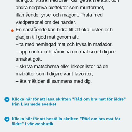
lika gott. Vissa mediciner kan ge sämre aptit och
andra negativa bieffekter som muntorrhet,
illamående, yrsel och magont. Prata med
vårdpersonal om det händer.
En närstående kan bidra till att öka lusten och
glädjen till god mat genom att:
– ta med hemlagad mat och frysa in matlådor,
– uppmuntra och påminna om mat som tidigare
smakat gott,
– skriva matschema eller inköpslistor på de
maträtter som tidigare varit favoriter,
– äta måltiden tillsammans med dig.
Klicka här för att läsa skriften "Råd om bra mat för äldre"
från Livsmedelsverket
Klicka här för att beställa skriften "Råd om bra mat för
äldre" i vår webbutik