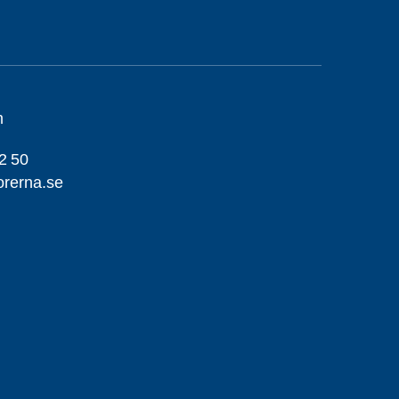
m
2 50
orerna.se