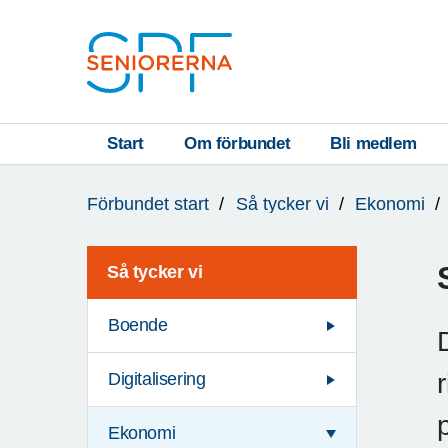
Till övergripande innehåll
S
T
Start
Om förbundet
Bli medlem
Du
A
Förbundet start
Så tycker vi
Ekonomi
är
R
här:
T
Så tycker vi
Boende
Digitalisering
Ekonomi