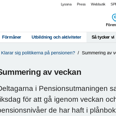
Lyssna
Press
Webbutik
SPF
Fören
Förmåner
Utbildning och aktiviteter
Så tycker vi
Klarar sig politikerna på pensionen?
Summering av v
Summering av veckan
Deltagarna i Pensionsutmaningen s
riksdag för att gå igenom veckan och
pensionsnivåer de har haft i plånbo