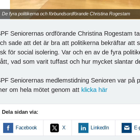
De fyra politikerna och förbundsordförande Christina Rogestam
PF Seniorernas ordförande Christina Rogestam t
ch sade att det är bra att politikerna bekräftar att
isk för social isolering. Var och en av de fyra polit
ått, vad som varit tuffast och hur mycket slantar 
PF Seniorernas medlemstidning Senioren var på pl
er om hela mötet genom att
klicka här
Dela sidan via:
Facebook
X
LinkedIn
E-