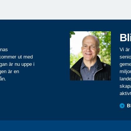
Bl
rnas
Vi är
 kommer ut med
senio
gan är nu uppe i
geme
gen är en
miljo
ån.
lande
skapa
aktiv
B