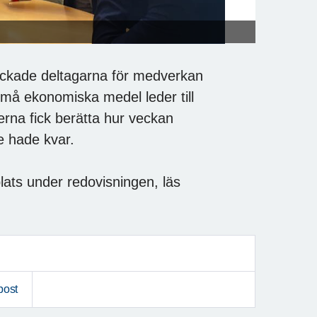
ackade deltagarna för medverkan
 små ekonomiska medel leder till
ikerna fick berätta hur veckan
de hade kvar.
ats under redovisningen, läs
post