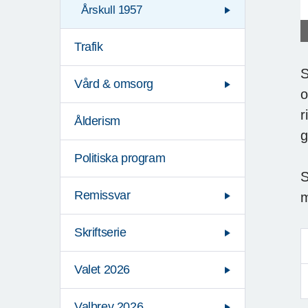
Årskull 1957
Trafik
S
Vård & omsorg
o
r
Ålderism
g
Politiska program
S
Remissvar
m
Skriftserie
Valet 2026
Valbrev 2026