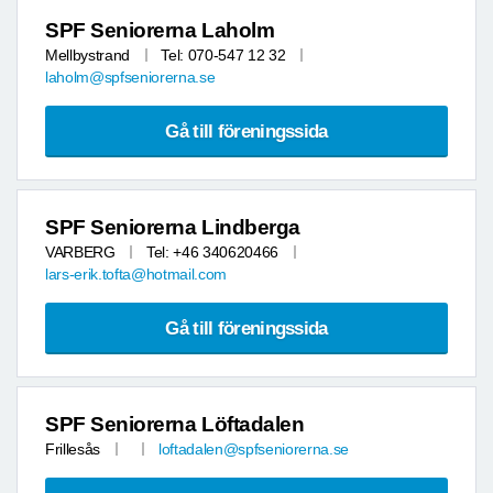
SPF Seniorerna Laholm
Mellbystrand
Tel: 070-547 12 32
laholm@spfseniorerna.se
Gå till föreningssida
SPF Seniorerna Lindberga
VARBERG
Tel: +46 340620466
lars-erik.tofta@hotmail.com
Gå till föreningssida
SPF Seniorerna Löftadalen
Frillesås
loftadalen@spfseniorerna.se