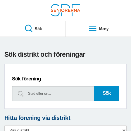
Till övergripande innehåll
S
T
Sök
Meny
A
R
T
Sök distrikt och föreningar
Sök förening
Hitta förening via distrikt