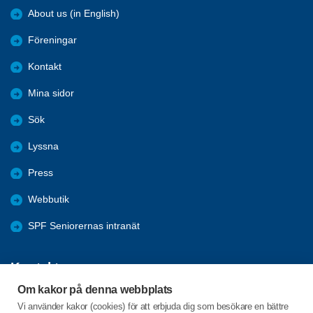
About us (in English)
Föreningar
Kontakt
Mina sidor
Sök
Lyssna
Press
Webbutik
SPF Seniorernas intranät
Kontakta oss
Om kakor på denna webbplats
Förbundets växel har öppet måndag - fredag, 09:00 - 15:00 med
Vi använder kakor (cookies) för att erbjuda dig som besökare en bättre