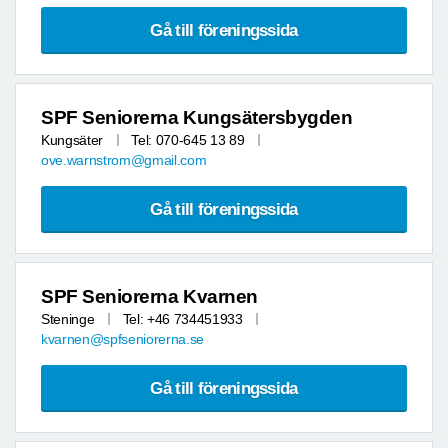
Gå till föreningssida
SPF Seniorerna Kungsätersbygden
Kungsäter
Tel: 070-645 13 89
ove.warnstrom@gmail.com
Gå till föreningssida
SPF Seniorerna Kvarnen
Steninge
Tel: +46 734451933
kvarnen@spfseniorerna.se
Gå till föreningssida