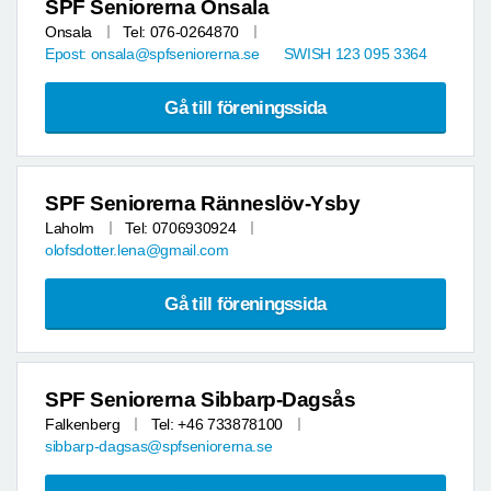
SPF Seniorerna Onsala
Onsala
Tel: 076-0264870
Epost: onsala@spfseniorerna.se SWISH 123 095 3364
Gå till föreningssida
SPF Seniorerna Ränneslöv-Ysby
Laholm
Tel: 0706930924
olofsdotter.lena@gmail.com
Gå till föreningssida
SPF Seniorerna Sibbarp-Dagsås
Falkenberg
Tel: +46 733878100
sibbarp-dagsas@spfseniorerna.se