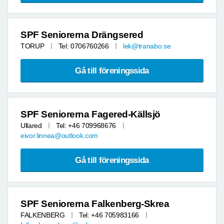
SPF Seniorerna Drängsered
TORUP
Tel: 0706760266
lek@tranabo.se
Gå till föreningssida
SPF Seniorerna Fagered-Källsjö
Ullared
Tel: +46 709968676
eivor.linnea@outlook.com
Gå till föreningssida
SPF Seniorerna Falkenberg-Skrea
FALKENBERG
Tel: +46 705983166