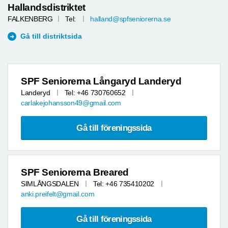
Hallandsdistriktet
FALKENBERG
Tel:
halland@spfseniorerna.se
Gå till distriktsida
SPF Seniorerna Långaryd Landeryd
Landeryd
Tel: +46 730760652
carlakejohansson49@gmail.com
Gå till föreningssida
SPF Seniorerna Breared
SIMLÅNGSDALEN
Tel: +46 735410202
anki.preifelt@gmail.com
Gå till föreningssida