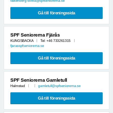
falkenberg-skrea@spfseniorerna.se
Gå till föreningssida
SPF Seniorerna Fjärås
KUNGSBACKA
Tel: +46 733261315
fjarasspfseniorerna.se
Gå till föreningssida
SPF Seniorerna Gamletull
Halmstad
gamletull@spfseniorerna.se
Gå till föreningssida