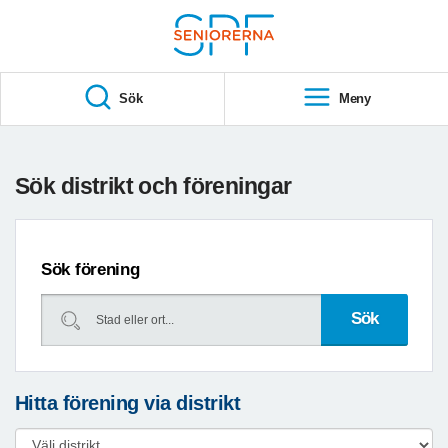
Till övergripande innehåll
S
T
Sök
Meny
A
R
T
Sök distrikt och föreningar
Sök förening
Hitta förening via distrikt