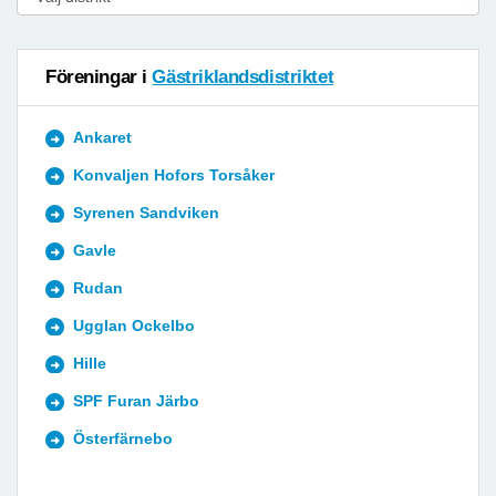
Föreningar i
Gästriklandsdistriktet
Ankaret
Konvaljen Hofors Torsåker
Syrenen Sandviken
Gavle
Rudan
Ugglan Ockelbo
Hille
SPF Furan Järbo
Österfärnebo