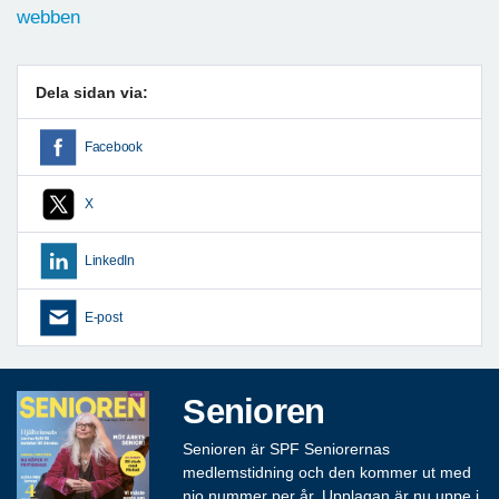
webben
Dela sidan via:
Facebook
X
LinkedIn
E-post
Senioren
Senioren är SPF Seniorernas
medlemstidning och den kommer ut med
nio nummer per år. Upplagan är nu uppe i