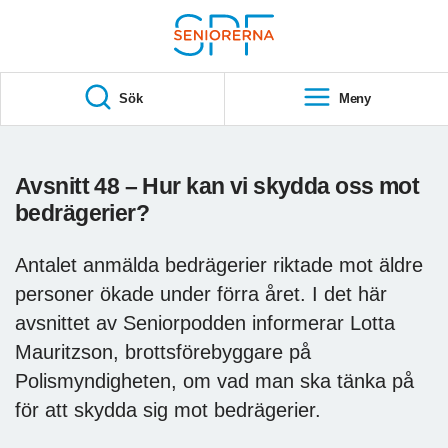
Till övergripande innehåll
S
T
Sök
Meny
A
R
T
Avsnitt 48 – Hur kan vi skydda oss mot
bedrägerier?
Antalet anmälda bedrägerier riktade mot äldre
personer ökade under förra året. I det här
avsnittet av Seniorpodden informerar Lotta
Mauritzson, brottsförebyggare på
Polismyndigheten, om vad man ska tänka på
för att skydda sig mot bedrägerier.