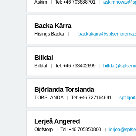
Askim
Tel: +46 703888701
askimhovas@spf
Backa Kärra
Hisings Backa
backakarra@spfseniorerna.
Billdal
Billdal
Tel: +46 733402699
billdal@spfseni
Björlanda Torslanda
TORSLANDA
Tel: +46 727164641
spf.bjo
Lerjeå Angered
Olofstorp
Tel: +46 705850800
lerjea@spfse