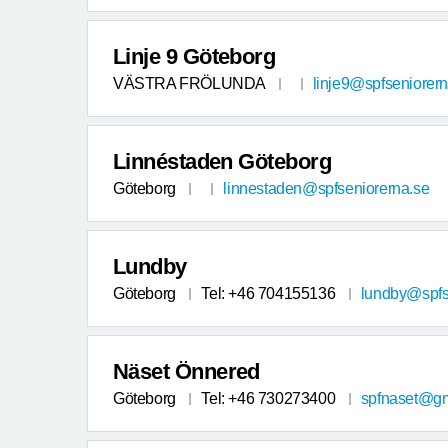
Linje 9 Göteborg
VÄSTRA FRÖLUNDA
linje9@spfseniorern
Linnéstaden Göteborg
Göteborg
linnestaden@spfseniorerna.se
Lundby
Göteborg
Tel: +46 704155136
lundby@spfs
Näset Önnered
Göteborg
Tel: +46 730273400
spfnaset@gm