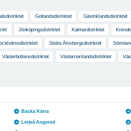
lsdistriktet
Gotlandsdistriktet
Gästriklandsdistriktet
rikt
Jönköpingsdistriktet
Kalmardistriktet
Kronobe
ockholmsdistriktet
Södra Älvsborgsdistriktet
Sörmland
Västerbottensdistriktet
Västernorrlandsdistriktet
Väs
Backa Kärra
Lerjeå Angered