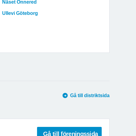
Näset Önnered
Ullevi Göteborg
Gå till distriktsida
Gå till föreningssida