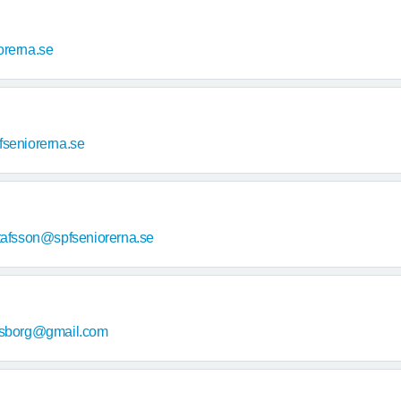
orerna.se
seniorerna.se
tafsson@spfseniorerna.se
vsborg@gmail.com