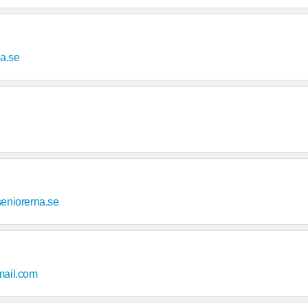
a.se
eniorerna.se
ail.com