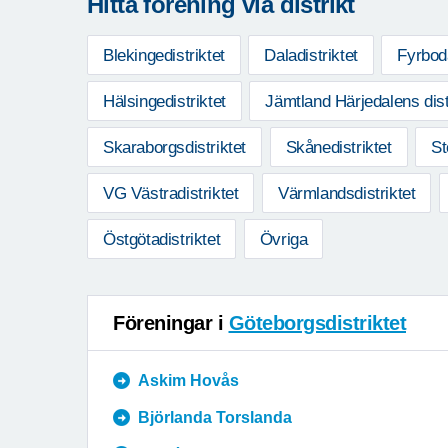
Hitta förening via distrikt
Blekingedistriktet
Daladistriktet
Fyrboda
Hälsingedistriktet
Jämtland Härjedalens dist
Skaraborgsdistriktet
Skånedistriktet
St
VG Västradistriktet
Värmlandsdistriktet
Östgötadistriktet
Övriga
Föreningar i
Göteborgsdistriktet
Askim Hovås
Björlanda Torslanda