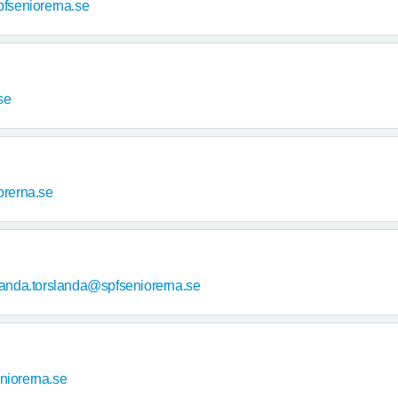
seniorerna.se
se
orerna.se
rlanda.torslanda@spfseniorerna.se
niorerna.se