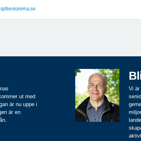
spfseniorerna.se
Bl
rnas
Vi är
 kommer ut med
senio
gan är nu uppe i
geme
gen är en
miljo
ån.
lande
skapa
aktiv