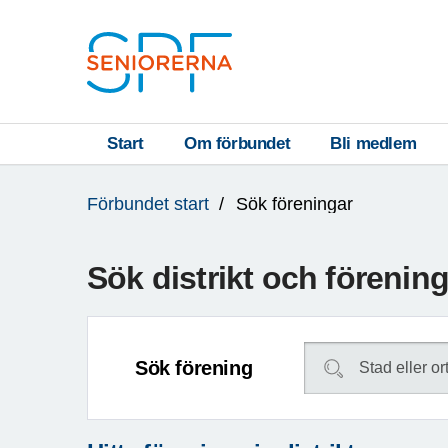
Till övergripande innehåll
S
T
Start
Om förbundet
Bli medlem
Du
A
Förbundet start
Sök föreningar
är
R
här:
T
Sök distrikt och förenin
Sök förening