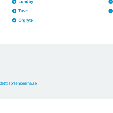
Lundby
Tuve
Örgryte
iktet@spfseniorerna.se