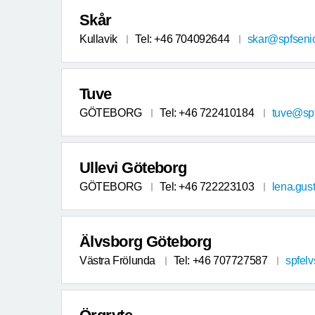
Skår
Kullavik
Tel: +46 704092644
skar@spfseni
Tuve
GÖTEBORG
Tel: +46 722410184
tuve@spf
Ullevi Göteborg
GÖTEBORG
Tel: +46 722223103
lena.gus
Älvsborg Göteborg
Västra Frölunda
Tel: +46 707727587
spfel