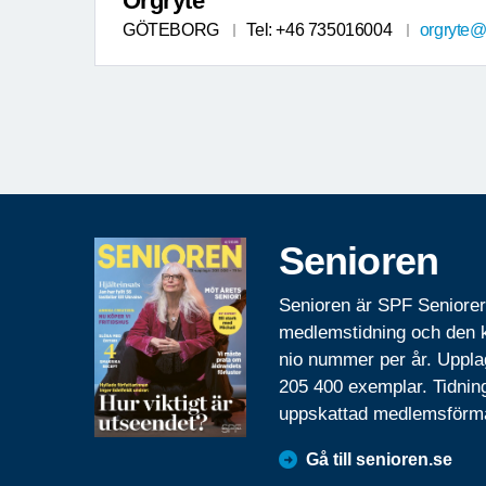
Örgryte
GÖTEBORG
Tel: +46 735016004
orgryte@
Senioren
Senioren är SPF Seniore
medlemstidning och den
nio nummer per år. Uppla
205 400 exemplar. Tidnin
uppskattad medlemsförm
Gå till senioren.se