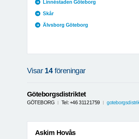
Linnéstaden Göteborg
Skår
Älvsborg Göteborg
Visar
14
föreningar
Göteborgsdistriktet
GÖTEBORG
Tel: +46 31121759
goteborgsdistr
Askim Hovås