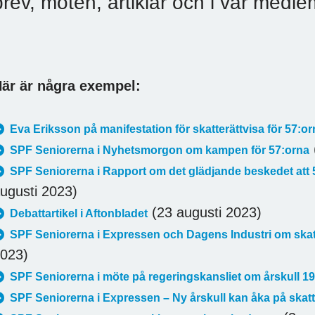
brev, möten, artiklar och i vår medl
är är några exempel:
Eva Eriksson på manifestation för skatterättvisa för 57:o
SPF Seniorerna i Nyhetsmorgon om kampen för 57:orna
SPF Seniorerna i Rapport om det glädjande beskedet at
ugusti 2023)
(23 augusti 2023)
Debattartikel i Aftonbladet
SPF Seniorerna i Expressen och Dagens Industri om ska
023)
SPF Seniorerna i möte på regeringskansliet om årskull 
SPF Seniorerna i Expressen – Ny årskull kan åka på ska