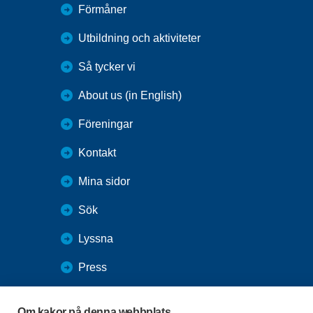
Förmåner
Utbildning och aktiviteter
Så tycker vi
About us (in English)
Föreningar
Kontakt
Mina sidor
Sök
Lyssna
Press
Webbutik
Om kakor på denna webbplats