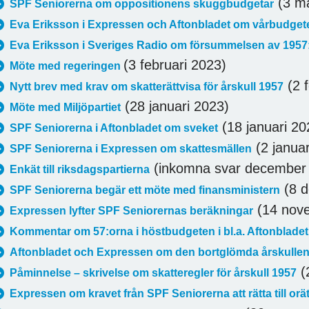
(3 ma
SPF Seniorerna om oppositionens skuggbudgetar
Eva Eriksson i Expressen och Aftonbladet om vårbudget
Eva Eriksson i Sveriges Radio om försummelsen av 1957
(3 februari 2023)
Möte med regeringen
(2 f
Nytt brev med krav om skatterättvisa för årskull 1957
(28 januari 2023)
Möte med Miljöpartiet
(18 januari 20
SPF Seniorerna i Aftonbladet om sveket
(2 januar
SPF Seniorerna i Expressen om skattesmällen
(inkomna svar december
Enkät till riksdagspartierna
(8 d
SPF Seniorerna begär ett möte med finansministern
(14 nov
Expressen lyfter SPF Seniorernas beräkningar
Kommentar om 57:orna i höstbudgeten i bl.a. Aftonbladet
Aftonbladet och Expressen om den bortglömda årskulle
(
Påminnelse – skrivelse om skatteregler för årskull 1957
Expressen om kravet från SPF Seniorerna att rätta till orä