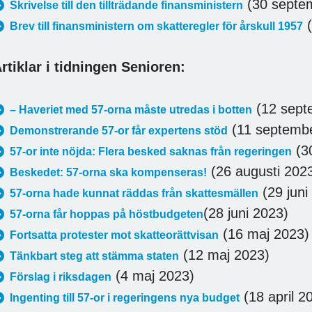
(30 septe
Skrivelse till den tillträdande finansministern
(
Brev till finansministern om skatteregler för årskull 1957
rtiklar i tidningen Senioren:
(12 sept
– Haveriet med 57-orna måste utredas i botten
(11 septemb
Demonstrerande 57-or får expertens stöd
(30
57-or inte nöjda: Flera besked saknas från regeringen
(26 augusti 202
Beskedet: 57-orna ska kompenseras!
(29 juni
57-orna hade kunnat räddas från skattesmällen
(28 juni 2023)
57-orna får hoppas på höstbudgeten
(16 maj 2023)
Fortsatta protester mot skatteorättvisan
(12 maj 2023)
Tänkbart steg att stämma staten
(4 maj 2023)
Förslag i riksdagen
(18 april 2
Ingenting till 57-or i regeringens nya budget