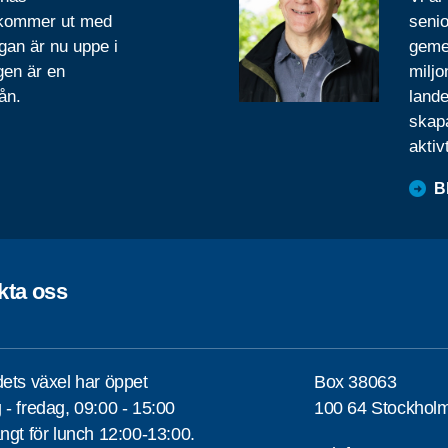
 kommer ut med
senio
gan är nu uppe i
geme
gen är en
miljo
ån.
lande
skapa
aktiv
B
kta oss
ets växel har öppet
Box 38063
- fredag, 09:00 - 15:00
100 64 Stockhol
ngt för lunch 12:00-13:00.