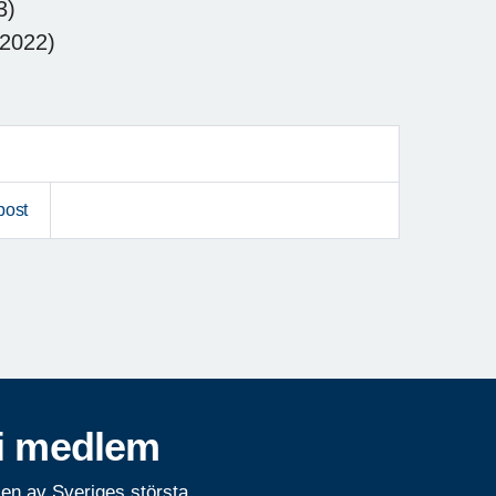
3)
2022)
post
i medlem
 en av Sveriges största