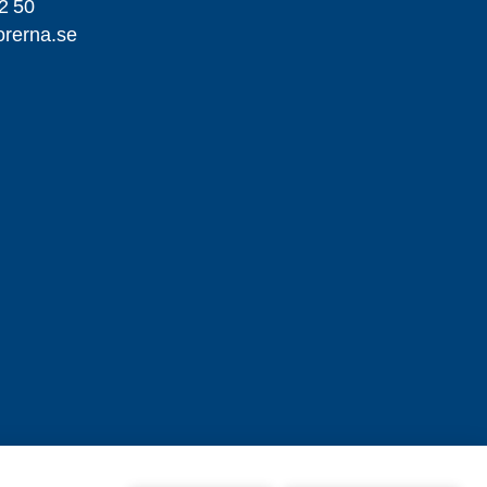
2 50
orerna.se