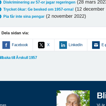
(28 mars 202
Diskriminering av 57-or jagar regeringen
(12 december 
Trycket ökar: Ge besked om 1957-orna!
(2 november 2022)
Pia får inte sina pengar
Dela sidan via:
Facebook
X
LinkedIn
E-
illbaka till Årskull 1957
Bl
rnas
Vi är