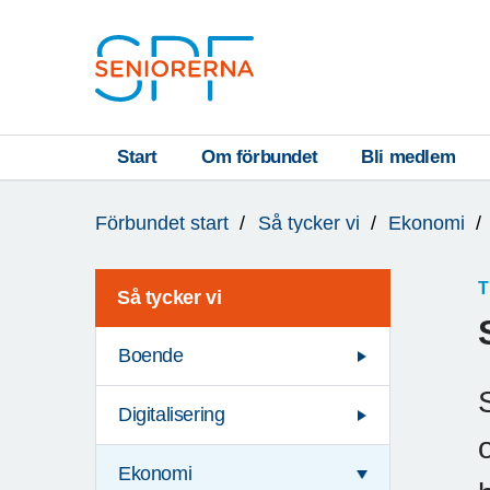
Till övergripande innehåll
S
T
Start
Om förbundet
Bli medlem
Du
A
Förbundet start
Så tycker vi
Ekonomi
är
R
här:
T
T
Så tycker vi
Boende
Digitalisering
Ekonomi