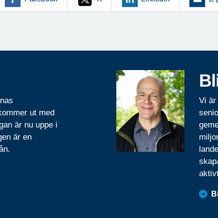
Bl
rnas
Vi är
 kommer ut med
senio
gan är nu uppe i
geme
gen är en
miljo
ån.
lande
skapa
aktiv
B