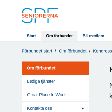
Till övergripande innehåll
S
T
Start
Om förbundet
Bli medlem
Du
A
Förbundet start
Om förbundet
Kongress
är
R
här:
T
Om förbundet
Lediga tjänster
Great Place to Work
Kontakta oss