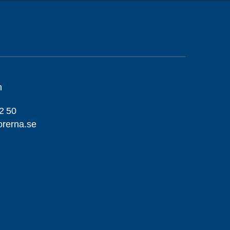
m
2 50
orerna.se