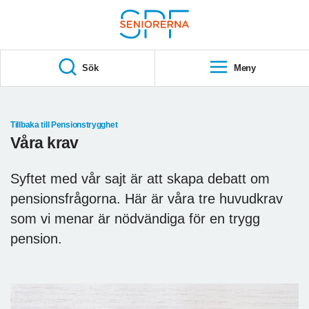
Till övergripande innehåll
S
T
Sök
Meny
A
R
T
Tillbaka till Pensionstrygghet
Våra krav
Syftet med vår sajt är att skapa debatt om
pensionsfrågorna. Här är våra tre huvudkrav
som vi menar är nödvändiga för en trygg
pension.