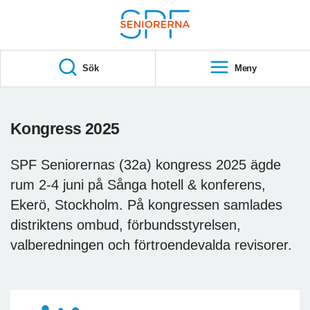
Till övergripande innehåll
S
T
Sök
Meny
A
R
T
Kongress 2025
SPF Seniorernas (32a) kongress 2025 ägde
rum 2-4 juni på Sånga hotell & konferens,
Ekerö, Stockholm. På kongressen samlades
distriktens ombud, förbundsstyrelsen,
valberedningen och förtroendevalda revisorer.