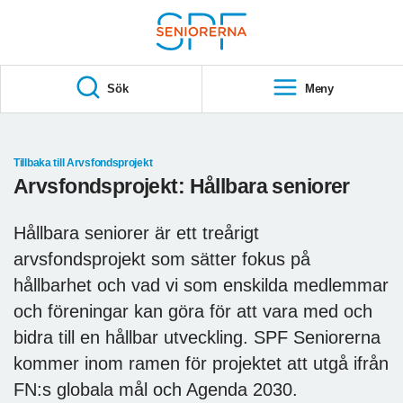
Till övergripande innehåll
S
T
Sök
Meny
A
R
T
Tillbaka till Arvsfondsprojekt
Arvsfondsprojekt: Hållbara seniorer
Hållbara seniorer är ett treårigt
arvsfondsprojekt som sätter fokus på
hållbarhet och vad vi som enskilda medlemmar
och föreningar kan göra för att vara med och
bidra till en hållbar utveckling. SPF Seniorerna
kommer inom ramen för projektet att utgå ifrån
FN:s globala mål och Agenda 2030.