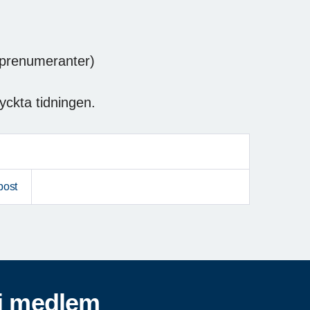
s prenumeranter)
ryckta tidningen.
post
i medlem