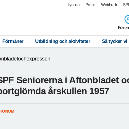
Lyssna
Press
Webbutik
SPF
Fören
Förmåner
Utbildning och aktiviteter
Så tycker vi
tonbladetochexpressen
SPF Seniorerna i Aftonbladet 
bortglömda årskullen 1957
KONOMI