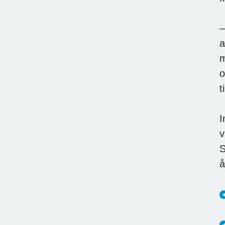
–
a
m
o
t
I
v
S
å