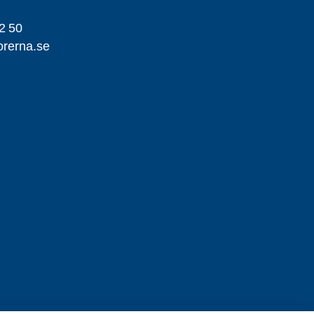
2 50
orerna.se