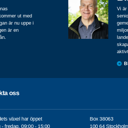
rnas
Vi är
 kommer ut med
senio
gan är nu uppe i
geme
gen är en
miljo
ån.
lande
skapa
aktiv
B
kta oss
ets växel har öppet
Box 38063
- fredag, 09:00 - 15:00
100 64 Stockhol