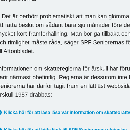
 Det är oerhört problematiskt att man kan glömma e
tt fatta beslut om sådant bara sju månader före det
ycket kort framförhållning. Man bör gå tillbaka och
ch rimlighet måste råda, säger SPF Seniorernas f
ill Aftonbladet.
nformationen om skattereglerna för årskull har fö
arit närmast obefintlig. Reglerna är dessutom inte 
eniorerna har därför tagit fram en lättläst webbsi
rskull 1957 drabbas:
Klicka här för att läsa läsa vår information om skatteorä
Klicka här för att hitta länk till SPF Seniorernas skrivelse