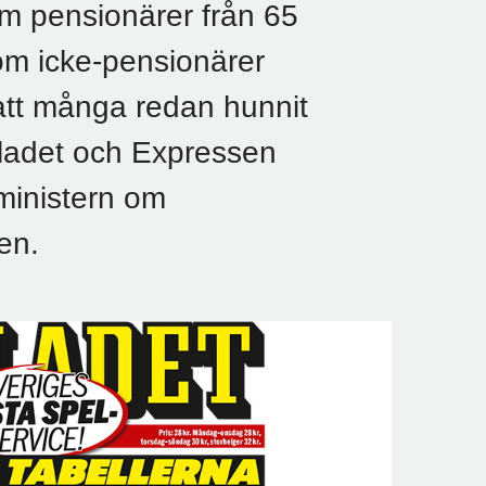
m pensionärer från 65
som icke-pensionärer
att många redan hunnit
bladet och Expressen
sministern om
en.