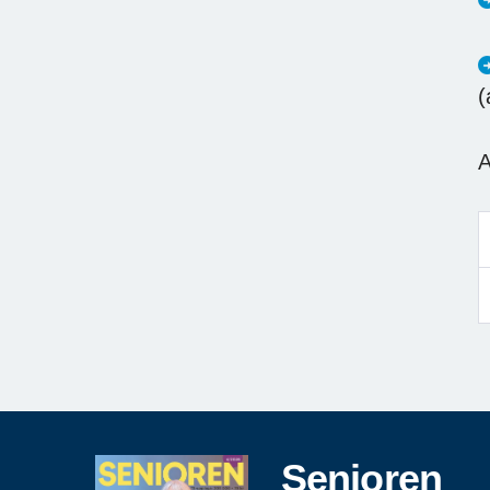
(
A
Senioren