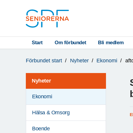
Till övergripande innehåll
S
T
Start
Om förbundet
Bli medlem
Du
A
Förbundet start
Nyheter
Ekonomi
af
är
R
här:
T
Nyheter
Ekonomi
Hälsa & Omsorg
E
Boende