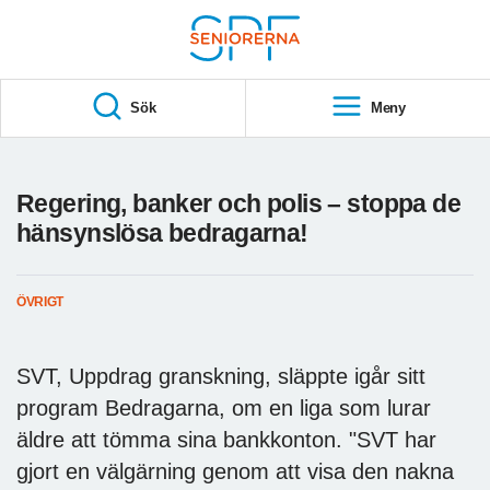
Till övergripande innehåll
S
T
Sök
Meny
A
R
T
Regering, banker och polis – stoppa de
hänsynslösa bedragarna!
ÖVRIGT
SVT, Uppdrag granskning, släppte igår sitt
program Bedragarna, om en liga som lurar
äldre att tömma sina bankkonton. "SVT har
gjort en välgärning genom att visa den nakna