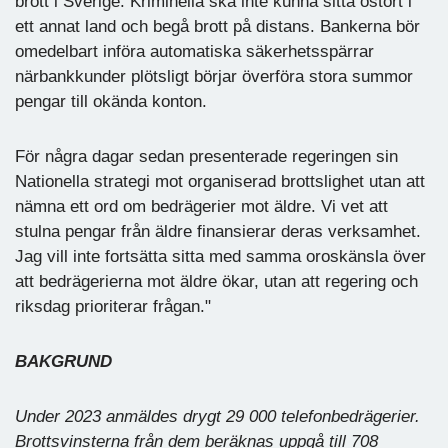
brott i Sverige. Kriminella ska inte kunna sitta ostört i
ett annat land och begå brott på distans. Bankerna bör
omedelbart införa automatiska säkerhetsspärrar
närbankkunder plötsligt börjar överföra stora summor
pengar till okända konton.
För några dagar sedan presenterade regeringen sin
Nationella strategi mot organiserad brottslighet utan att
nämna ett ord om bedrägerier mot äldre. Vi vet att
stulna pengar från äldre finansierar deras verksamhet.
Jag vill inte fortsätta sitta med samma oroskänsla över
att bedrägerierna mot äldre ökar, utan att regering och
riksdag prioriterar frågan."
BAKGRUND
Under 2023 anmäldes drygt 29 000 telefonbedrägerier.
Brottsvinsterna från dem beräknas uppgå till 708