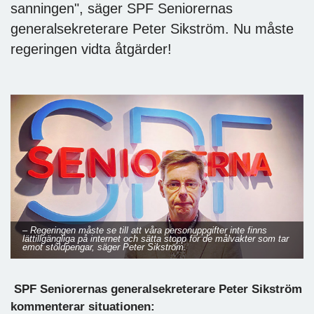
sanningen", säger SPF Seniorernas
generalsekreterare Peter Sikström. Nu måste
regeringen vidta åtgärder!
– Regeringen måste se till att våra personuppgifter inte finns
lättillgängliga på internet och sätta stopp för de målvakter som tar
emot stöldpengar, säger Peter Sikström.
SPF Seniorernas generalsekreterare Peter Sikström
kommenterar situationen: