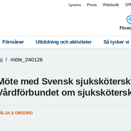
Lyssna
Press
Webbutik
SPF
Fören
Förmåner
Utbildning och aktiviteter
Så tycker vi
g
möte_240126
Möte med Svensk sjukskötersk
Vårdförbundet om sjukskötersko
ÄLSA & OMSORG