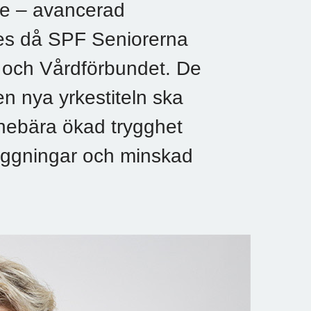
rke – avancerad
des då SPF Seniorerna
 och Vårdförbundet. De
en nya yrkestiteln ska
nnebära ökad trygghet
läggningar och minskad