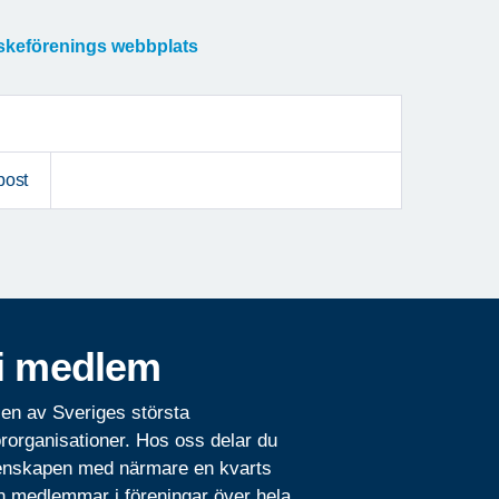
erskeförenings webbplats
post
i medlem
 en av Sveriges största
rorganisationer. Hos oss delar du
nskapen med närmare en kvarts
n medlemmar i föreningar över hela