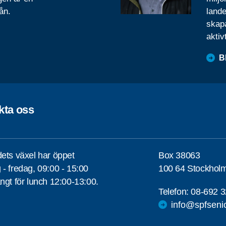
ån.
lande
skapa
aktiv
B
kta oss
ets växel har öppet
Box 38063
- fredag, 09:00 - 15:00
100 64 Stockhol
ngt för lunch 12:00-13:00.
Telefon:
08-692 3
info@spfseni