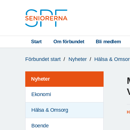
Till övergripande innehåll
S
T
Start
Om förbundet
Bli medlem
Du
A
Förbundet start
Nyheter
Hälsa & Omsor
är
R
här:
T
Nyheter
Ekonomi
Hälsa & Omsorg
H
Boende