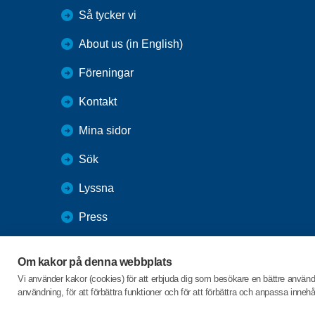
Så tycker vi
About us (in English)
Föreningar
Kontakt
Mina sidor
Sök
Lyssna
Press
Webbutik
Om kakor på denna webbplats
SPF Seniorernas intranät
Vi använder kakor (cookies) för att erbjuda dig som besökare en bättre använ
användning, för att förbättra funktioner och för att förbättra och anpassa inne