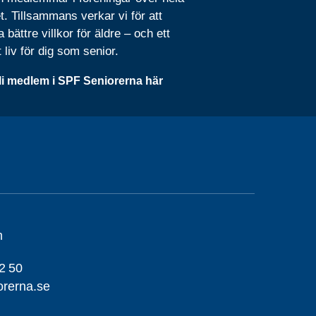
t. Tillsammans verkar vi för att
 bättre villkor för äldre – och ett
t liv för dig som senior.
li medlem i SPF Seniorerna här
m
2 50
orerna.se