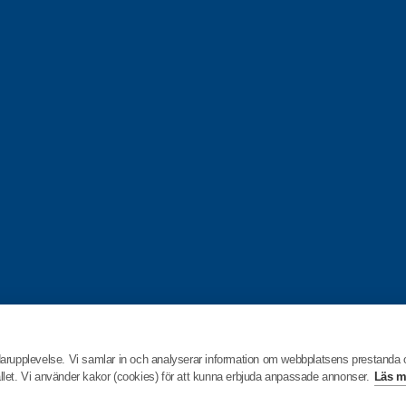
darupplevelse. Vi samlar in och analyserar information om webbplatsens prestanda
hållet. Vi använder kakor (cookies) för att kunna erbjuda anpassade annonser.
Läs m