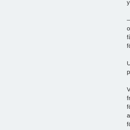
y
–
o
f
f
U
p
V
f
f
a
f