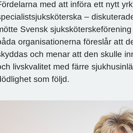
Fördelarna med att införa ett nytt y
specialistsjuksköterska – diskutera
mötte Svensk sjuksköterskeförening
båda organisationerna föreslår att d
skyddas och menar att den skulle i
och livskvalitet med färre sjukhusin
dödlighet som följd.