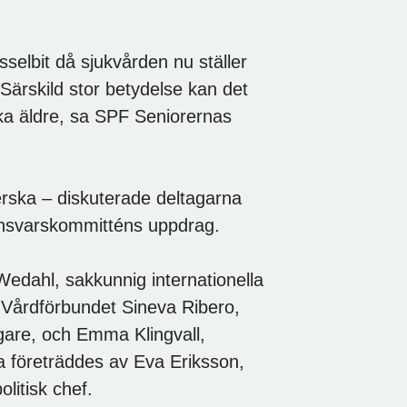
selbit då sjukvården nu ställer
Särskild stor betydelse kan det
ka äldre, sa SPF Seniorernas
rska – diskuterade deltagarna
ansvarskommitténs uppdrag.
 Wedahl, sakkunnig internationella
n Vårdförbundet Sineva Ribero,
gare, och Emma Klingvall,
 företräddes av Eva Eriksson,
litisk chef.