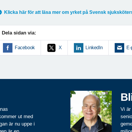
Klicka här för att läsa mer om yrket på Svensk sjuksköt
Dela sidan via:
Facebook
X
LinkedIn
E-
Bl
rnas
Vi är
 kommer ut med
senio
gan är nu uppe i
geme
gen är en
miljo