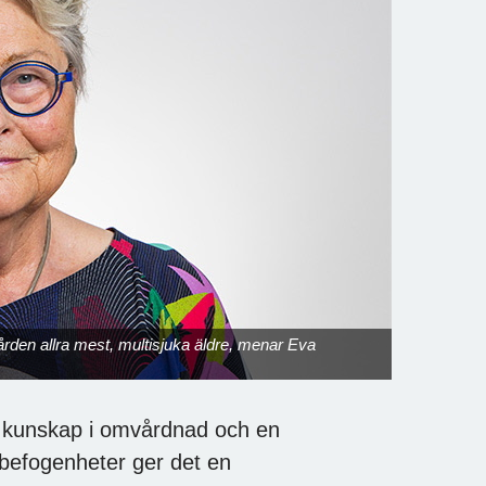
ården allra mest, multisjuka äldre, menar Eva
d kunskap i omvårdnad och en
befogenheter ger det en