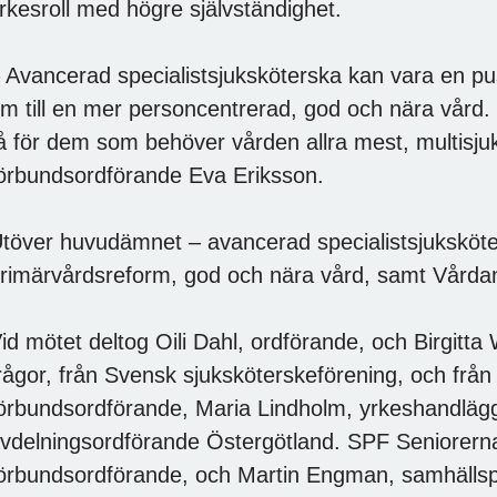
rkesroll med högre självständighet.
 Avancerad specialistsjuksköterska kan vara en pus
m till en mer personcentrerad, god och nära vård. 
å för dem som behöver vården allra mest, multisju
örbundsordförande Eva Eriksson.
töver huvudämnet – avancerad specialistsjuksköte
rimärvårdsreform, god och nära vård, samt Vård
id mötet deltog Oili Dahl, ordförande, och Birgitta
rågor, från Svensk sjuksköterskeförening, och frå
örbundsordförande, Maria Lindholm, yrkeshandläg
vdelningsordförande Östergötland. SPF Seniorerna
örbundsordförande, och Martin Engman, samhällspo