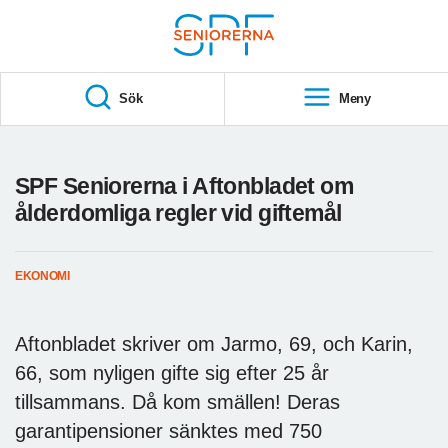
Till övergripande innehåll
S
T
Sök
Meny
A
R
T
SPF Seniorerna i Aftonbladet om
ålderdomliga regler vid giftemål
EKONOMI
Aftonbladet skriver om Jarmo, 69, och Karin,
66, som nyligen gifte sig efter 25 år
tillsammans. Då kom smällen! Deras
garantipensioner sänktes med 750