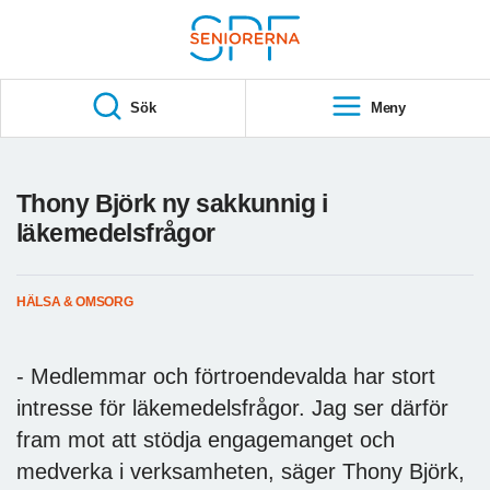
Till övergripande innehåll
S
T
Sök
Meny
A
R
T
Thony Björk ny sakkunnig i
läkemedelsfrågor
HÄLSA & OMSORG
- Medlemmar och förtroendevalda har stort
intresse för läkemedelsfrågor. Jag ser därför
fram mot att stödja engagemanget och
medverka i verksamheten, säger Thony Björk,