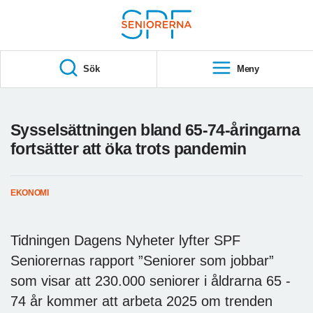
Till övergripande innehåll
S
T
Sök
Meny
A
R
T
Sysselsättningen bland 65-74-åringarna
fortsätter att öka trots pandemin
EKONOMI
Tidningen Dagens Nyheter lyfter SPF
Seniorernas rapport ”Seniorer som jobbar”
som visar att 230.000 seniorer i åldrarna 65 -
74 år kommer att arbeta 2025 om trenden