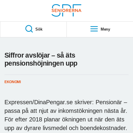
Till övergripande innehåll
S
T
Sök
Meny
A
R
T
Siffror avslöjar – så äts
pensionshöjningen upp
EKONOMI
Expressen/DinaPengar.se skriver: Pensionär –
passa på att njut av inkomstökningen nästa år.
För efter 2018 planar ökningen ut när den äts
upp av dyrare livsmedel och boendekostnader.