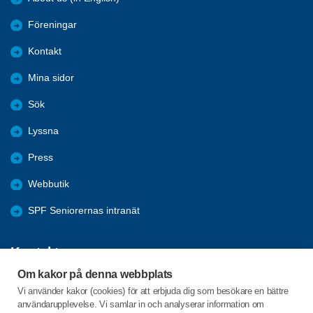
Föreningar
Kontakt
Mina sidor
Sök
Lyssna
Press
Webbutik
SPF Seniorernas intranät
Kontakta oss
Om kakor på denna webbplats
Förbundets växel har öppet måndag - fredag, 09:00 - 15:00 med
Vi använder kakor (cookies) för att erbjuda dig som besökare en bättre
stängt för lunch 12:00-13:00.
användarupplevelse. Vi samlar in och analyserar information om