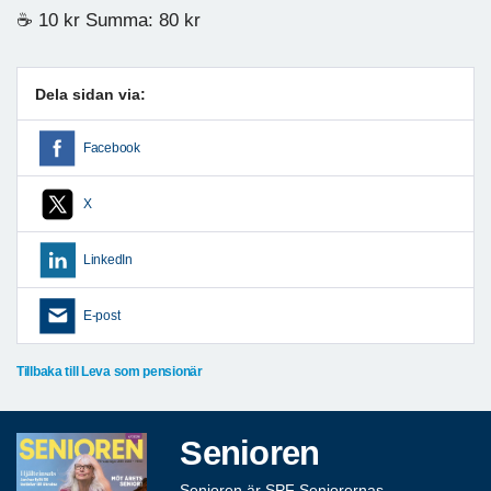
☕️ 10 kr Summa: 80 kr
Dela sidan via:
Facebook
X
LinkedIn
E-post
Tillbaka till Leva som pensionär
Senioren
Senioren är SPF Seniorernas