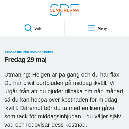
Till övergripande innehåll
S
T
Sök
Meny
A
R
T
Tillbaka till Leva som pensionär
Fredag 29 maj
Utmaning: Helgen är på gång och du har flax!
Du har blivit bortbjuden på middag ikväll. Vi
utgår från att du bjuder tillbaka om nån månad,
så du kan hoppa över kostnaden för middag
ikväll. Däremot bör du ta med en liten gåva
som tack för middagsinbjudan - du väljer själv
vad och redovisar dess kostnad.