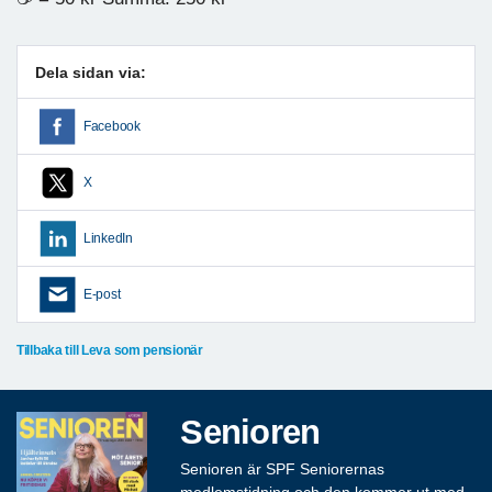
Dela sidan via:
Facebook
X
LinkedIn
E-post
Tillbaka till Leva som pensionär
Senioren
Senioren är SPF Seniorernas
medlemstidning och den kommer ut med