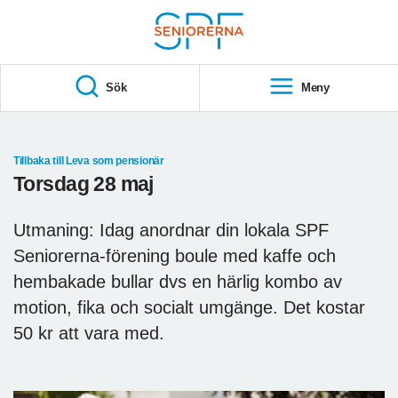
Till övergripande innehåll
S
T
Sök
Meny
A
R
T
Tillbaka till Leva som pensionär
Torsdag 28 maj
Utmaning: Idag anordnar din lokala SPF
Seniorerna-förening boule med kaffe och
hembakade bullar dvs en härlig kombo av
motion, fika och socialt umgänge. Det kostar
50 kr att vara med.