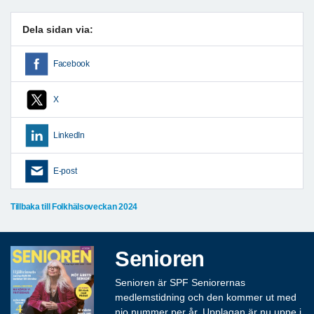
Dela sidan via:
Facebook
X
LinkedIn
E-post
Tillbaka till Folkhälsoveckan 2024
Senioren
Senioren är SPF Seniorernas
medlemstidning och den kommer ut med
nio nummer per år. Upplagan är nu uppe i