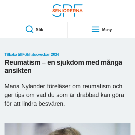
Till övergripande innehåll
S
T
Sök
Meny
A
R
T
Tillbaka till Folkhälsoveckan 2024
Reumatism – en sjukdom med många
ansikten
Maria Nylander föreläser om reumatism och
ger tips om vad du som är drabbad kan göra
för att lindra besvären.