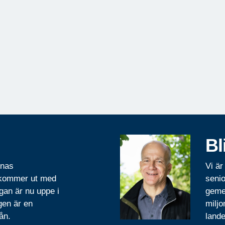
Bl
rnas
Vi är
 kommer ut med
senio
gan är nu uppe i
geme
gen är en
miljo
ån.
lande