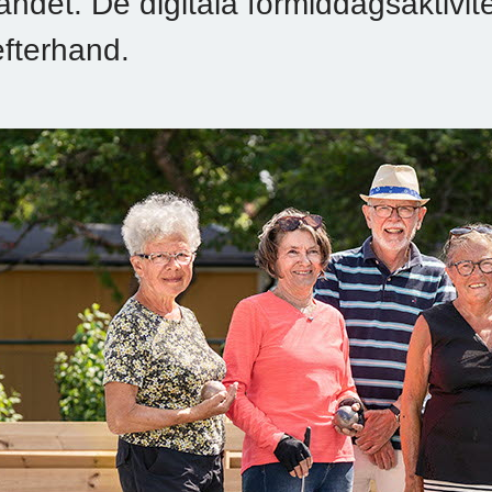
landet. De digitala förmiddagsaktivit
efterhand.