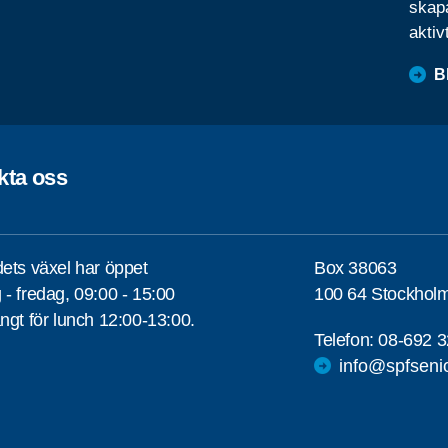
skapa
aktiv
B
kta oss
ets växel har öppet
Box 38063
- fredag, 09:00 - 15:00
100 64 Stockhol
ngt för lunch 12:00-13:00.
Telefon:
08-692 3
info@spfseni