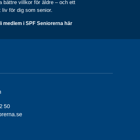
 bättre villkor för äldre – och ett
t liv för dig som senior.
li medlem i SPF Seniorerna här
m
2 50
orerna.se