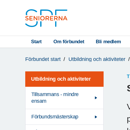
Till övergripande innehåll
S
T
Start
Om förbundet
Bli medlem
Du
A
Förbundet start
Utbildning och aktiviteter
är
R
här:
T
T
Utbildning och aktiviteter
Tillsammans - mindre
ensam
Förbundsmästerskap