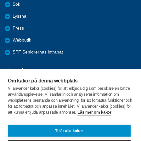
Sök
Lyssna
Press
Webbutik
SPF Seniorernas intranät
Kontakta oss
Om kakor på denna webbplats
Förbundets växel har öppet måndag - fredag, 09:00 - 15:00 med
Vi använder kakor (cookies) för att erbjuda dig som besökare en bättre
stängt för lunch 12:00-13:00.
användarupplevelse. Vi samlar in och analyserar information om
webbplatsens prestanda och användning, för att förbättra funktioner och
för att förbättra och anpassa innehållet. Vi använder kakor (cookies) för
att kunna erbjuda anpassade annonser.
Läs mer om kakor
Box 38063
100 64 Stockholm
Tillåt alla kakor